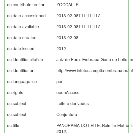
dc.contributor.editor
ZOCCAL, R.
dc.date.accessioned
2013-02-08T11:11:11Z
dc.date.available
2013-02-08T11:11:11Z
dc.date.created
2013-02-08
dc.date.issued
2012
dc.identifier.citation
Juiz de Fora: Embrapa Gado de Leite, m
dc.identifier.uri
http://www.infoteca.cnptia.embrapa.br/i
dc.language.iso
por
dc.rights
openAccess
dc.subject
Leite e derivados
dc.subject
Conjuntura
dc.title
PANORAMA DO LEITE. Boletim Eletrônico 
2012.