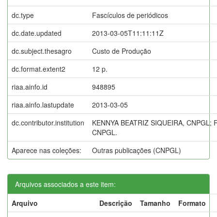
dc.type
Fascículos de periódicos
dc.date.updated
2013-03-05T11:11:11Z
dc.subject.thesagro
Custo de Produção
dc.format.extent2
12 p.
riaa.ainfo.id
948895
riaa.ainfo.lastupdate
2013-03-05
dc.contributor.institution
KENNYA BEATRIZ SIQUEIRA, CNPGL;
CNPGL.
Aparece nas coleções:
Outras publicações (CNPGL)
Arquivos associados a este item:
Arquivo
Descrição
Tamanho
Formato