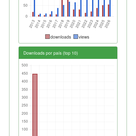
downloads
views
Downloads por país (top 10)