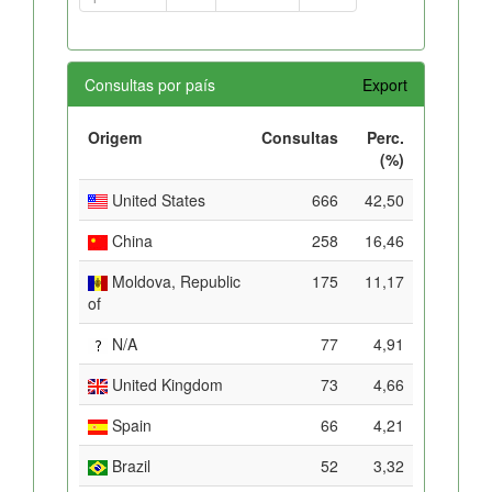
Consultas por país
Export
Origem
Consultas
Perc.
(%)
United States
666
42,50
China
258
16,46
Moldova, Republic
175
11,17
of
N/A
77
4,91
United Kingdom
73
4,66
Spain
66
4,21
Brazil
52
3,32