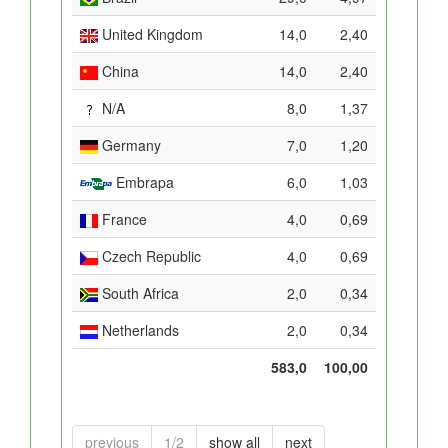
United Kingdom
14,0
2,40
China
14,0
2,40
N/A
8,0
1,37
Germany
7,0
1,20
Embrapa
6,0
1,03
France
4,0
0,69
Czech Republic
4,0
0,69
South Africa
2,0
0,34
Netherlands
2,0
0,34
583,0
100,00
previous
1/2
show all
next