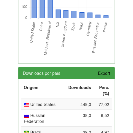
Downloads por país
Export
Origem
Downloads
Perc.
(%)
United States
449,0
77,02
Russian
38,0
6,52
Federation
Brazil
29,0
4,97