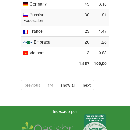
Germany
49
3,13
Russian
30
1,91
Federation
France
23
1,47
Embrapa
20
1,28
Vietnam
13
0,83
1.567
100,00
previous
1/4
show all
next
Indexado por