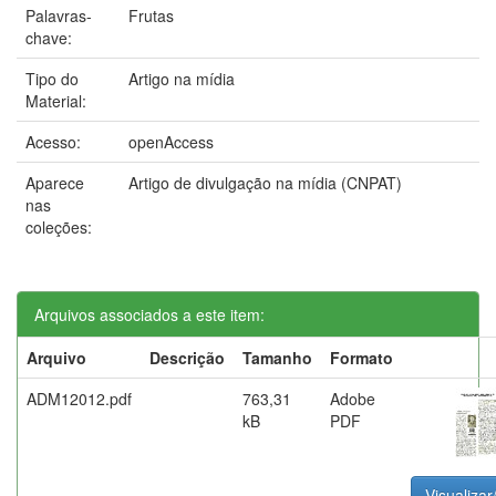
Palavras-
Frutas
chave:
Tipo do
Artigo na mídia
Material:
Acesso:
openAccess
Aparece
Artigo de divulgação na mídia (CNPAT)
nas
coleções:
Arquivos associados a este item:
Arquivo
Descrição
Tamanho
Formato
ADM12012.pdf
763,31
Adobe
kB
PDF
Visualizar