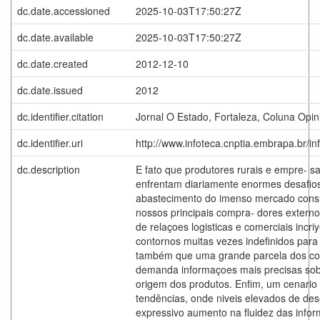
dc.date.accessioned
2025-10-03T17:50:27Z
dc.date.available
2025-10-03T17:50:27Z
dc.date.created
2012-12-10
dc.date.issued
2012
dc.identifier.citation
Jornal O Estado, Fortaleza, Coluna Opini
dc.identifier.uri
http://www.infoteca.cnptia.embrapa.br/i
dc.description
E fato que produtores rurais e empre- sa
enfrentam diariamente enormes desaﬁos 
abastecimento do imenso mercado consu
nossos principais compra- dores externo
de relaçoes logisticas e comerciais incr
contornos muitas vezes indefinidos para 
também que uma grande parcela dos co
demanda informaçoes mais precisas sob
origem dos produtos. Enfim, um cenario
tendências, onde niveis elevados de d
expressivo aumento na ﬂuidez das info