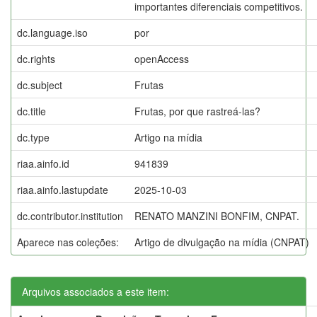
importantes diferenciais competitivos.
dc.language.iso
por
dc.rights
openAccess
dc.subject
Frutas
dc.title
Frutas, por que rastreá-las?
dc.type
Artigo na mídia
riaa.ainfo.id
941839
riaa.ainfo.lastupdate
2025-10-03
dc.contributor.institution
RENATO MANZINI BONFIM, CNPAT.
Aparece nas coleções:
Artigo de divulgação na mídia (CNPAT)
Arquivos associados a este item: