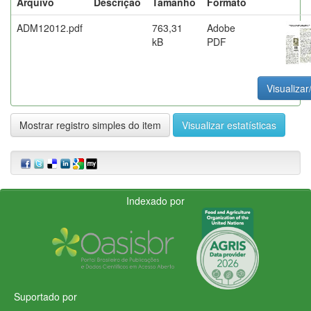
Arquivo
Descrição
Tamanho
Formato
ADM12012.pdf
763,31
Adobe
kB
PDF
Visualizar
Mostrar registro simples do item
Visualizar estatísticas
Indexado por
Suportado por