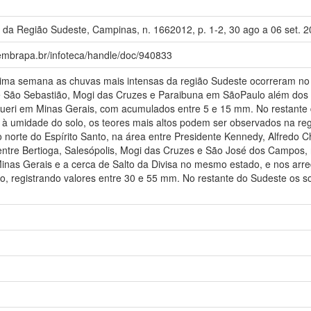
 da Região Sudeste, Campinas, n. 1662012, p. 1-2, 30 ago a 06 set. 2
.embrapa.br/infoteca/handle/doc/940833
 semana as chuvas mais intensas da região Sudeste ocorreram no nor
re São Sebastião, Mogi das Cruzes e Paraibuna em SãoPaulo além dos
queri em Minas Gerais, com acumulados entre 5 e 15 mm. No restante 
à umidade do solo, os teores mais altos podem ser observados na re
 norte do Espírito Santo, na área entre Presidente Kennedy, Alfredo C
ntre Bertioga, Salesópolis, Mogi das Cruzes e São José dos Campos, 
Minas Gerais e a cerca de Salto da Divisa no mesmo estado, e nos a
iro, registrando valores entre 30 e 55 mm. No restante do Sudeste o