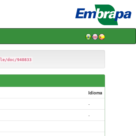
le/doc/940833
Idioma
-
-