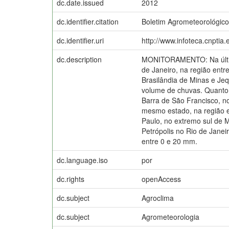
dc.date.issued
2012
dc.identifier.citation
Boletim Agrometeorológico
dc.identifier.uri
http://www.infoteca.cnptia
dc.description
MONITORAMENTO: Na última
de Janeiro, na região ent
Brasilândia de Minas e Je
volume de chuvas. Quanto 
Barra de São Francisco, no
mesmo estado, na região e
Paulo, no extremo sul de 
Petrópolis no Rio de Jane
entre 0 e 20 mm.
dc.language.iso
por
dc.rights
openAccess
dc.subject
Agroclima
dc.subject
Agrometeorologia