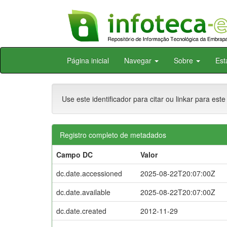
Skip
Página inicial
Navegar
Sobre
Est
navigation
Use este identificador para citar ou linkar para este
Registro completo de metadados
Campo DC
Valor
dc.date.accessioned
2025-08-22T20:07:00Z
dc.date.available
2025-08-22T20:07:00Z
dc.date.created
2012-11-29