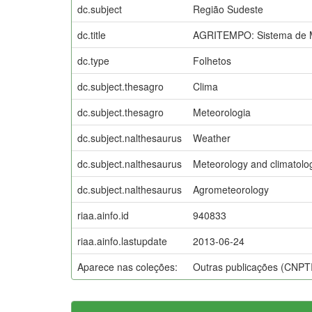
dc.subject
Região Sudeste
dc.title
AGRITEMPO: Sistema de Mo
dc.type
Folhetos
dc.subject.thesagro
Clima
dc.subject.thesagro
Meteorologia
dc.subject.nalthesaurus
Weather
dc.subject.nalthesaurus
Meteorology and climatolo
dc.subject.nalthesaurus
Agrometeorology
riaa.ainfo.id
940833
riaa.ainfo.lastupdate
2013-06-24
Aparece nas coleções:
Outras publicações (CNPT