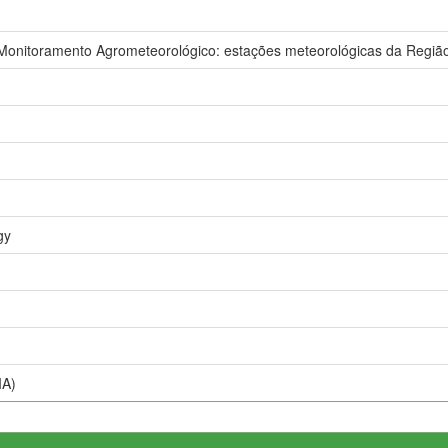
nitoramento Agrometeorológico: estações meteorológicas da Região
gy
IA)