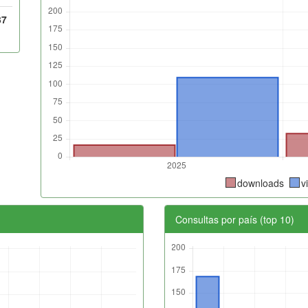
37
downloads
v
Consultas por país (top 10)