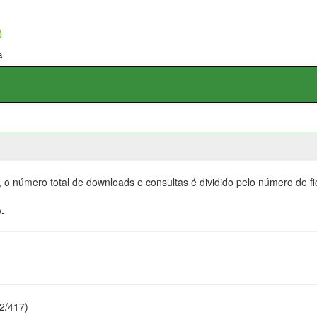
, o número total de downloads e consultas é dividido pelo número de f
.
22/417)