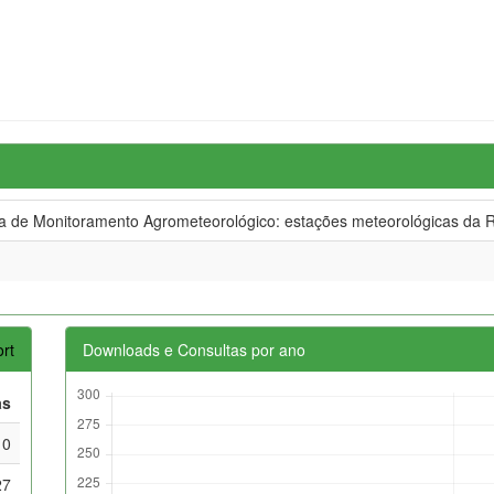
de Monitoramento Agrometeorológico: estações meteorológicas da R
rt
Downloads e Consultas por ano
as
10
27