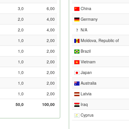
3,0
6,00
China
2,0
4,00
Germany
2,0
4,00
N/A
1,0
2,00
Moldova, Republic of
1,0
2,00
Brazil
1,0
2,00
Vietnam
1,0
2,00
Japan
1,0
2,00
Australia
1,0
2,00
Latvia
50,0
100,00
Iraq
Cyprus