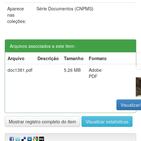
Aparece
Série Documentos (CNPMS)
nas
coleções:
Arquivos associados a este item:
Arquivo
Descrição
Tamanho
Formato
doc1381.pdf
5,26 MB
Adobe
PDF
Visualizar/
Mostrar registro completo do item
Visualizar estatísticas