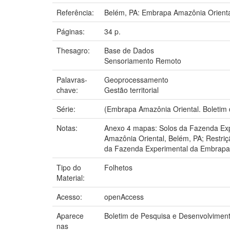
Referência:
Belém, PA: Embrapa Amazônia Orienta
Páginas:
34 p.
Thesagro:
Base de Dados
Sensoriamento Remoto
Palavras-
Geoprocessamento
chave:
Gestão territorial
Série:
(Embrapa Amazônia Oriental. Boletim 
Notas:
Anexo 4 mapas: Solos da Fazenda Exp
Amazônia Oriental, Belém, PA; Restri
da Fazenda Experimental da Embrapa 
Tipo do
Folhetos
Material:
Acesso:
openAccess
Aparece
Boletim de Pesquisa e Desenvolvimen
nas