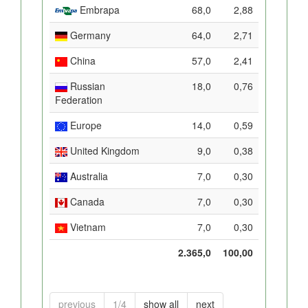
Embrapa
68,0
2,88
Germany
64,0
2,71
China
57,0
2,41
Russian
18,0
0,76
Federation
Europe
14,0
0,59
United Kingdom
9,0
0,38
Australia
7,0
0,30
Canada
7,0
0,30
Vietnam
7,0
0,30
2.365,0
100,00
previous
1/4
show all
next