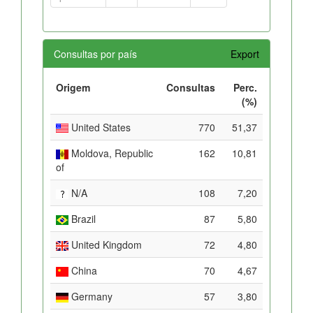
Consultas por país
Export
Origem
Consultas
Perc.
(%)
United States
770
51,37
Moldova, Republic
162
10,81
of
N/A
108
7,20
Brazil
87
5,80
United Kingdom
72
4,80
China
70
4,67
Germany
57
3,80