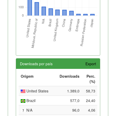
Downloads por país
Export
Origem
Downloads
Perc.
(%)
United States
1.389,0
58,73
Brazil
577,0
24,40
N/A
96,0
4,06