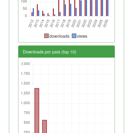
downloads
views
Downloads por país (top 10)