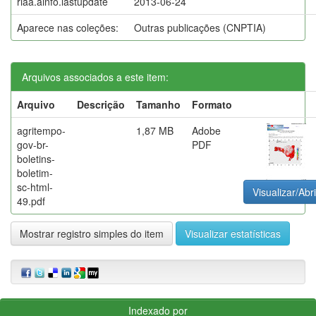
riaa.ainfo.lastupdate
2013-06-24
Aparece nas coleções:
Outras publicações (CNPTIA)
Arquivos associados a este item:
Arquivo
Descrição
Tamanho
Formato
agritempo-
1,87 MB
Adobe
gov-br-
PDF
boletins-
boletim-
sc-html-
Visualizar/Abri
49.pdf
Mostrar registro simples do item
Visualizar estatísticas
Indexado por