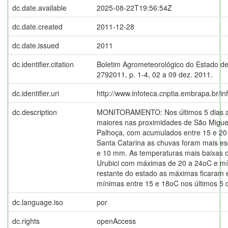
dc.date.available
2025-08-22T19:56:54Z
dc.date.created
2011-12-28
dc.date.issued
2011
dc.identifier.citation
Boletim Agrometeorológico do Estado de
2792011, p. 1-4, 02 a 09 dez. 2011.
dc.identifier.uri
http://www.infoteca.cnptia.embrapa.br/i
dc.description
MONITORAMENTO: Nos últimos 5 dias as
maiores nas proximidades de São Migue
Palhoça, com acumulados entre 15 e 20
Santa Catarina as chuvas foram mais e
e 10 mm. As temperaturas mais baixas 
Urubici com máximas de 20 a 24oC e m
restante do estado as máximas ficaram 
mínimas entre 15 e 18oC nos últimos 5 d
dc.language.iso
por
dc.rights
openAccess