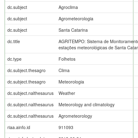
dc.subject
Agroclima
dc.subject
Agrometeorologia
dc.subject
Santa Catarina
dc.title
AGRITEMPO: Sistema de Monitoramento
estações meteorológicas de Santa Catar
dc.type
Folhetos
dc.subject.thesagro
Clima
dc.subject.thesagro
Meteorologia
dc.subject.nalthesaurus
Weather
dc.subject.nalthesaurus
Meteorology and climatology
dc.subject.nalthesaurus
Agrometeorology
riaa.ainfo.id
911093