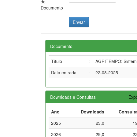
do
Documento
Documento
Título
:
AGRITEMPO: Sistema 
Data entrada
:
22-08-2025
Downloads e Consultas
Expo
Ano
Downloads
Consult
2025
23,0
1
2026
29,0
2