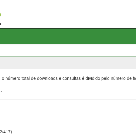
, o número total de downloads e consultas é dividido pelo número de f
.
22/417)