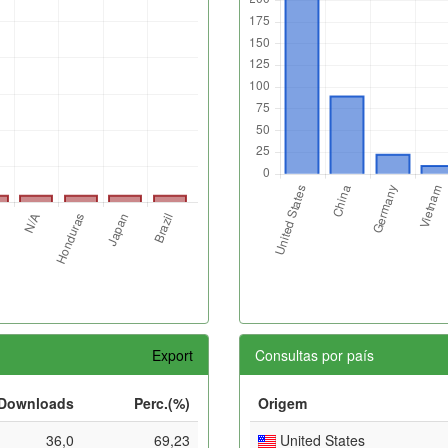
Export
Consultas por país
Downloads
Perc.(%)
Origem
36,0
69,23
United States