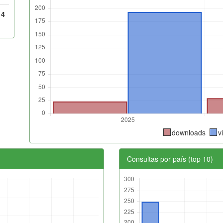
14
downloads
v
Consultas por país (top 10)