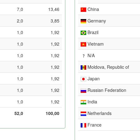
7,0
13,46
China
2,0
3,85
Germany
1,0
1,92
Brazil
1,0
1,92
Vietnam
1,0
1,92
N/A
1,0
1,92
Moldova, Republic of
1,0
1,92
Japan
1,0
1,92
Russian Federation
1,0
1,92
India
52,0
100,00
Netherlands
France