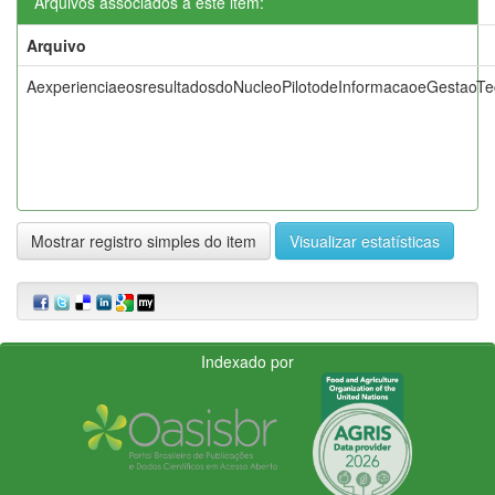
Arquivos associados a este item:
Arquivo
AexperienciaeosresultadosdoNucleoPilotodeInformacaoeGestaoTecn
Mostrar registro simples do item
Visualizar estatísticas
Indexado por