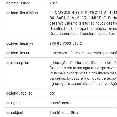
dc.date.issued
2011
dc.identifier.citation
In: NASCIMENTO, P. P.; SICOLI, A. H.; 
BALSADI, O. V.; SILVA JÚNIOR, C. D. da
desenvolvimento territorial: novos desa
Brasília, DF: Embrapa Informação Tecn
Departamento de Transferência de Tecno
dc.identifier.isbn
978-85-7383-518-2
dc.identifier.uri
http://www.infoteca.cnptia.embrapa.br/i
dc.description
Introdução. Território do Sisal: um territ
Demanda em tecnologia e o dispositivo d
Principais experiências e resultados da
parceiros. Difusão e promoção de tecnol
agronegócio associativo e inovativo. Ag
dc.language.iso
por
dc.rights
openAccess
dc.subject
Território do Sisal