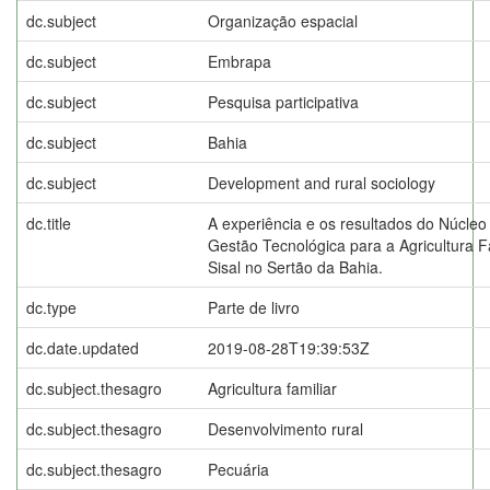
dc.subject
Organização espacial
dc.subject
Embrapa
dc.subject
Pesquisa participativa
dc.subject
Bahia
dc.subject
Development and rural sociology
dc.title
A experiência e os resultados do Núcleo
Gestão Tecnológica para a Agricultura Fa
Sisal no Sertão da Bahia.
dc.type
Parte de livro
dc.date.updated
2019-08-28T19:39:53Z
dc.subject.thesagro
Agricultura familiar
dc.subject.thesagro
Desenvolvimento rural
dc.subject.thesagro
Pecuária