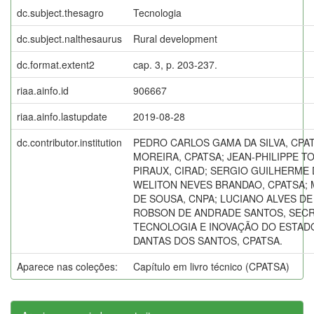
dc.subject.thesagro
Tecnologia
dc.subject.nalthesaurus
Rural development
dc.format.extent2
cap. 3, p. 203-237.
riaa.ainfo.id
906667
riaa.ainfo.lastupdate
2019-08-28
dc.contributor.institution
PEDRO CARLOS GAMA DA SILVA, CPAT
MOREIRA, CPATSA; JEAN-PHILIPPE T
PIRAUX, CIRAD; SERGIO GUILHERME 
WELITON NEVES BRANDAO, CPATSA;
DE SOUSA, CNPA; LUCIANO ALVES DE
ROBSON DE ANDRADE SANTOS, SECRE
TECNOLOGIA E INOVAÇÃO DO ESTADO
DANTAS DOS SANTOS, CPATSA.
Aparece nas coleções:
Capítulo em livro técnico (CPATSA)