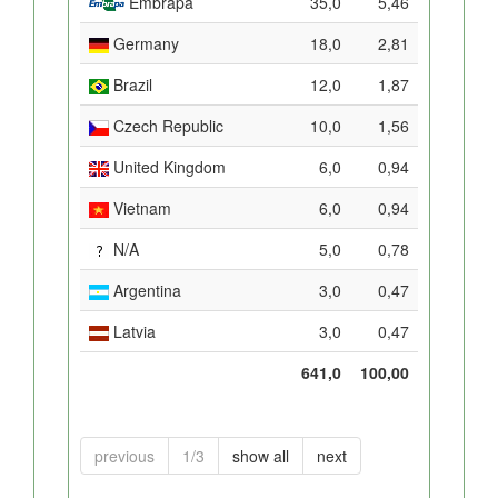
Embrapa
35,0
5,46
Germany
18,0
2,81
Brazil
12,0
1,87
Czech Republic
10,0
1,56
United Kingdom
6,0
0,94
Vietnam
6,0
0,94
N/A
5,0
0,78
Argentina
3,0
0,47
Latvia
3,0
0,47
641,0
100,00
previous
1/3
show all
next