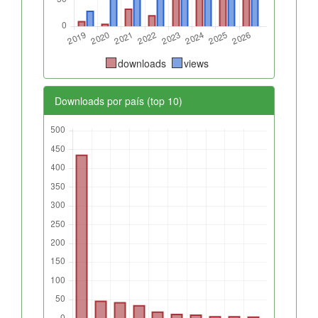
downloads
views
Downloads por país (top 10)