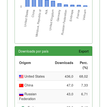
Downloads por país
Export
Origem
Downloads
Perc.
(%)
United States
436,0
68,02
China
47,0
7,33
Russian
43,0
6,71
Federation