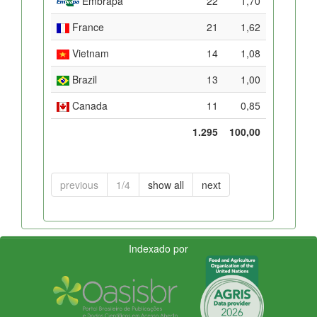
Embrapa
22
1,70
France
21
1,62
Vietnam
14
1,08
Brazil
13
1,00
Canada
11
0,85
1.295
100,00
previous
1/4
show all
next
Indexado por