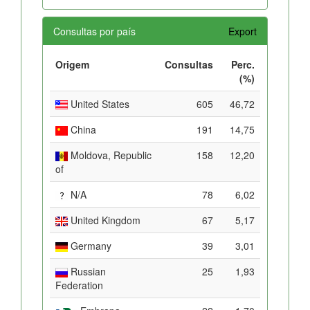
Consultas por país
Export
Origem
Consultas
Perc.
(%)
United States
605
46,72
China
191
14,75
Moldova, Republic
158
12,20
of
N/A
78
6,02
United Kingdom
67
5,17
Germany
39
3,01
Russian
25
1,93
Federation