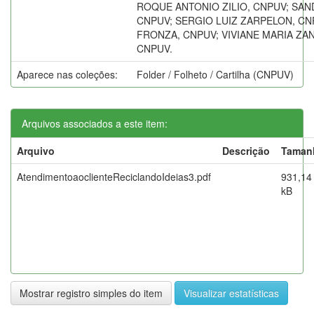
ROQUE ANTONIO ZILIO, CNPUV; SAN
CNPUV; SERGIO LUIZ ZARPELON, CN
FRONZA, CNPUV; VIVIANE MARIA ZA
CNPUV.
Aparece nas coleções:
Folder / Folheto / Cartilha (CNPUV)
Arquivos associados a este item:
Arquivo
Descrição
Taman
AtendimentoaoclienteReciclandoIdeias3.pdf
931,14
kB
Mostrar registro simples do item
Visualizar estatísticas