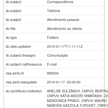
dc.subject
Correspondência
dc.subject
Telefone
dc.subject
Atendimento pessoal
dc.title
Atendimento ao cliente.
dc.type
Folders
dc.date.updated
2019-01-17T11:11:11Z
dc.subject.thesagro
Comunicação
dc.subject.nalthesaurus
E-mail
riaa.ainfo.id
899534
riaa.ainfo.lastupdate
2019-01-17 -02:00:00
dc.contributor.institution
ANELISE SULZBACH, CNPUV; BEATRI
CNPUV; KATIA MIDORI HIWATASHI, C
MENDONCA PRADO, CNPUV; MAURO L
NEMORA GAZZOLA TURCHET, CNPUV;