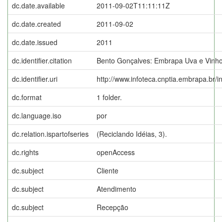
dc.date.available
2011-09-02T11:11:11Z
dc.date.created
2011-09-02
dc.date.issued
2011
dc.identifier.citation
Bento Gonçalves: Embrapa Uva e Vinho
dc.identifier.uri
http://www.infoteca.cnptia.embrapa.br/
dc.format
1 folder.
dc.language.iso
por
dc.relation.ispartofseries
(Reciclando Idéias, 3).
dc.rights
openAccess
dc.subject
Cliente
dc.subject
Atendimento
dc.subject
Recepção