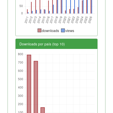
downloads
views
Downloads por país (top 10)