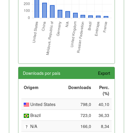
Downloads por país
Export
Origem
Downloads
Perc.
(%)
United States
798,0
40,10
Brazil
723,0
36,33
N/A
166,0
8,34