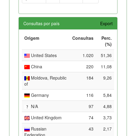
Consultas por país
Export
Origem
Consultas
Perc.
(%)
United States
1.020
51,36
China
220
11,08
Moldova, Republic
184
9,26
of
Germany
116
5,84
N/A
97
4,88
United Kingdom
74
3,73
Russian
43
2,17
Federation