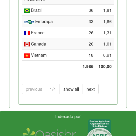
Brazil
36
1,81
Embrapa
33
1,66
France
26
1,31
Canada
20
1,01
Vietnam
18
0,91
1.986
100,00
previous
1/4
show all
next
Indexado por