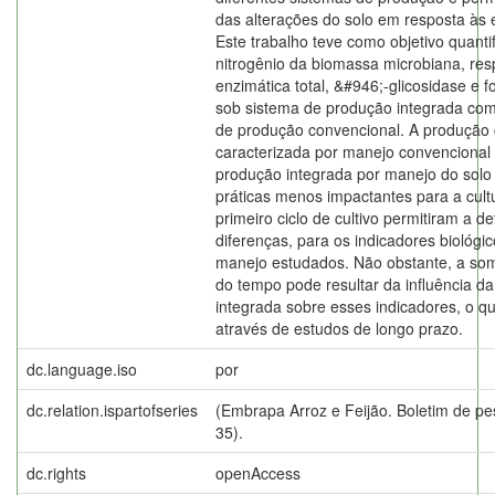
das alterações do solo em resposta às 
Este trabalho teve como objetivo quanti
nitrogênio da biomassa microbiana, resp
enzimática total, &#946;-glicosidase e f
sob sistema de produção integrada co
de produção convencional. A produção 
caracterizada por manejo convencional d
produção integrada por manejo do solo s
práticas menos impactantes para a cult
primeiro ciclo de cultivo permitiram a 
diferenças, para os indicadores biológi
manejo estudados. Não obstante, a som
do tempo pode resultar da influência 
integrada sobre esses indicadores, o q
através de estudos de longo prazo.
dc.language.iso
por
dc.relation.ispartofseries
(Embrapa Arroz e Feijão. Boletim de pe
35).
dc.rights
openAccess