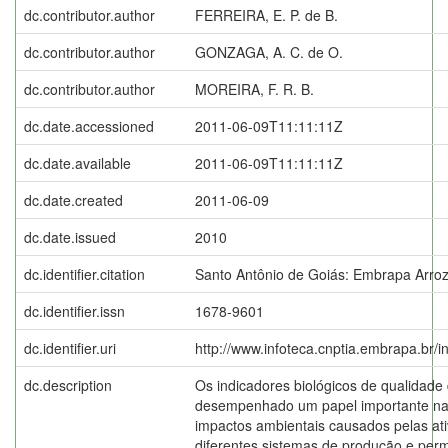
dc.contributor.author
FERREIRA, E. P. de B.
dc.contributor.author
GONZAGA, A. C. de O.
dc.contributor.author
MOREIRA, F. R. B.
dc.date.accessioned
2011-06-09T11:11:11Z
dc.date.available
2011-06-09T11:11:11Z
dc.date.created
2011-06-09
dc.date.issued
2010
dc.identifier.citation
Santo Antônio de Goiás: Embrapa Arroz
dc.identifier.issn
1678-9601
dc.identifier.uri
http://www.infoteca.cnptia.embrapa.br/
dc.description
Os indicadores biológicos de qualidade
desempenhado um papel importante na
impactos ambientais causados pelas ati
diferentes sistemas de produção e pe