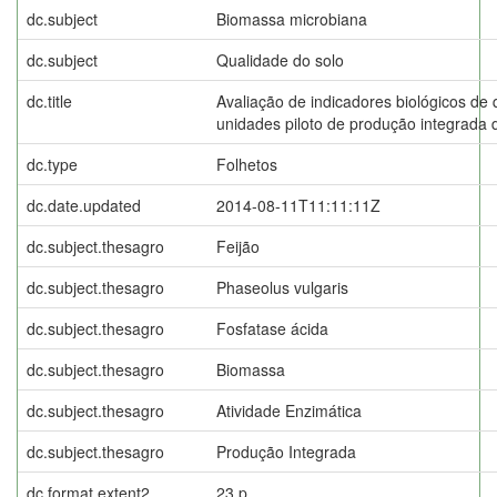
dc.subject
Biomassa microbiana
dc.subject
Qualidade do solo
dc.title
Avaliação de indicadores biológicos de
unidades piloto de produção integrada 
dc.type
Folhetos
dc.date.updated
2014-08-11T11:11:11Z
dc.subject.thesagro
Feijão
dc.subject.thesagro
Phaseolus vulgaris
dc.subject.thesagro
Fosfatase ácida
dc.subject.thesagro
Biomassa
dc.subject.thesagro
Atividade Enzimática
dc.subject.thesagro
Produção Integrada
dc.format.extent2
23 p.