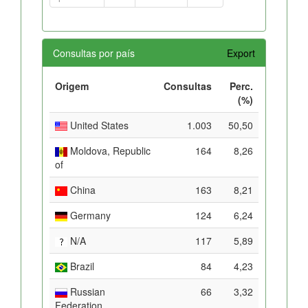
Consultas por país
Export
Origem
Consultas
Perc.
(%)
United States
1.003
50,50
Moldova, Republic
164
8,26
of
China
163
8,21
Germany
124
6,24
N/A
117
5,89
Brazil
84
4,23
Russian
66
3,32
Federation