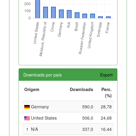
Downloads por país
Export
Origem
Downloads
Perc.
(%)
Germany
590,0
28,78
United States
506,0
24,68
N/A
337,0
16,44