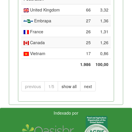
United Kingdom
66
3,32
Embrapa
27
1,36
France
26
1,31
Canada
25
1,26
Vietnam
17
0,86
1.986
100,00
previous
1/5
show all
next
Indexado por