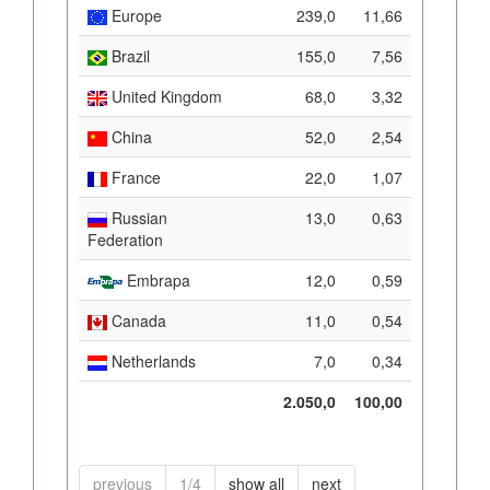
Europe
239,0
11,66
Brazil
155,0
7,56
United Kingdom
68,0
3,32
China
52,0
2,54
France
22,0
1,07
Russian
13,0
0,63
Federation
Embrapa
12,0
0,59
Canada
11,0
0,54
Netherlands
7,0
0,34
2.050,0
100,00
previous
1/4
show all
next