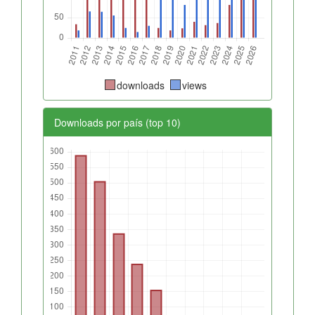
downloads
views
Downloads por país (top 10)