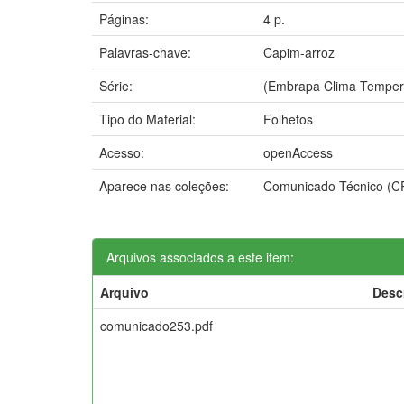
Páginas:
4 p.
Palavras-chave:
Capim-arroz
Série:
(Embrapa Clima Temper
Tipo do Material:
Folhetos
Acesso:
openAccess
Aparece nas coleções:
Comunicado Técnico (C
Arquivos associados a este item:
Arquivo
Desc
comunicado253.pdf