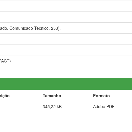
ado. Comunicado Técnico, 253).
PACT)
rição
Tamanho
Formato
345,22 kB
Adobe PDF