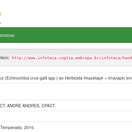
atísticas
 item:
http://www.infoteca.cnptia.embrapa.br/infoteca/hand
oz (Echinochloa crus-galli spp.) ao Herbicida Imazetapir + Imazapic e
ACT; ANDRE ANDRES, CPACT.
 Temperado, 2010.