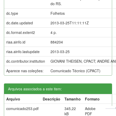
do RS.
dc.type
Folhetos
dc.date.updated
2013-03-25T11:11:11Z
dc.format.extent2
4 p.
riaa.ainfo.id
884204
riaa.ainfo.lastupdate
2013-03-25
dc.contributor.institution
GIOVANI THEISEN, CPACT; ANDRE AN
Aparece nas coleções:
Comunicado Técnico (CPACT)
Arquivos associados a este item:
Arquivo
Descrição
Tamanho
Formato
comunicado253.pdf
345,22
Adobe
kB
PDF