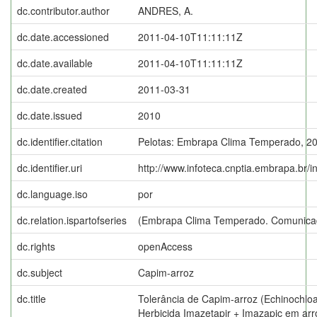
dc.contributor.author
ANDRES, A.
dc.date.accessioned
2011-04-10T11:11:11Z
dc.date.available
2011-04-10T11:11:11Z
dc.date.created
2011-03-31
dc.date.issued
2010
dc.identifier.citation
Pelotas: Embrapa Clima Temperado, 20
dc.identifier.uri
http://www.infoteca.cnptia.embrapa.br/
dc.language.iso
por
dc.relation.ispartofseries
(Embrapa Clima Temperado. Comunicad
dc.rights
openAccess
dc.subject
Capim-arroz
dc.title
Tolerância de Capim-arroz (Echinochloa 
Herbicida Imazetapir + Imazapic em arr