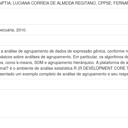
s, CNPTIA; LUCIANA CORREIA DE ALMEIDA REGITANO, CPPSE; FE
ecuária, 2010.
ar a análise de agrupamento de dados de expressão gênica, conforme
ásicos sobre análises de agrupamento. Em particular, os algoritmos d
 como k-means, SOM e agrupamento hierárquico. A plataforma de aná
al? é o ambiente de análise estatística R (R DEVELOPMENT CORE 
resentado um exemplo completo de análise de agrupamento e seu respec