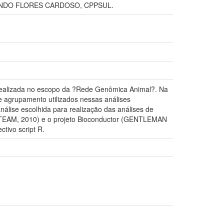
RNANDO FLORES CARDOSO, CPPSUL.
 realizada no escopo da ?Rede Genômica Animal?. Na
e agrupamento utilizados nessas análises
lise escolhida para realização das análises de
TEAM, 2010) e o projeto Bioconductor (GENTLEMAN
tivo script R.