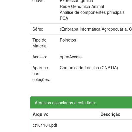
chave:
Expressão gênica
Rede Genômica Animal
Análise de componentes principais
PCA
Série:
(Embrapa Informática Agropecuária. C
Tipo do
Folhetos
Material:
Acesso:
openAccess
Aparece
Comunicado Técnico (CNPTIA)
nas
coleções:
Arquivos associados a este item:
Arquivo
Descrição
ct101104.pdf