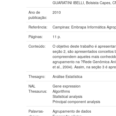
GUARATINI IBELLI, Bolsista Cape
Ano de
2010
publicação:
Referência:
Campinas: Embrapa Informática Agrop
Páginas:
11 p.
Conteúdo:
O objetivo deste trabalho é apresent
seção 2, são apresentados conceitos b
compreendem aqueles mais conhecidos,
agrupamento na ?Rede Genômica Anim
et al., 2004). Assim, na seção 3 é ap
Thesagro:
Análise Estatística
NAL
Gene expression
Thesaurus:
Algorithms
Statistical analysis
Principal component analysis
Palavras-
Agrupamento de dados