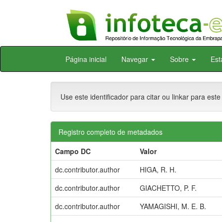
Skip
Página inicial
Navegar
Sobre
Est
navigation
Use este identificador para citar ou linkar para este
Registro completo de metadados
Campo DC
Valor
dc.contributor.author
HIGA, R. H.
dc.contributor.author
GIACHETTO, P. F.
dc.contributor.author
YAMAGISHI, M. E. B.