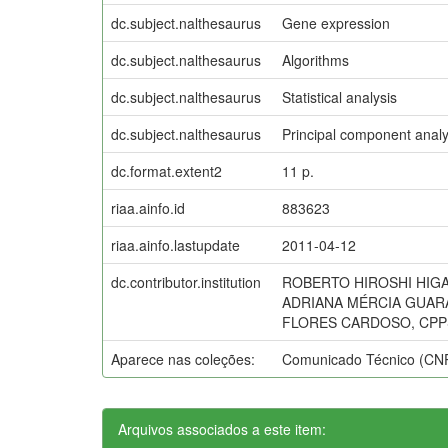
dc.subject.nalthesaurus
Gene expression
dc.subject.nalthesaurus
Algorithms
dc.subject.nalthesaurus
Statistical analysis
dc.subject.nalthesaurus
Principal component analy
dc.format.extent2
11 p.
riaa.ainfo.id
883623
riaa.ainfo.lastupdate
2011-04-12
dc.contributor.institution
ROBERTO HIROSHI HIGA
ADRIANA MÉRCIA GUARAT
FLORES CARDOSO, CPP
Aparece nas coleções:
Comunicado Técnico (CN
Arquivos associados a este item: