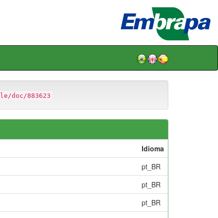
le/doc/883623
Idioma
pt_BR
pt_BR
pt_BR