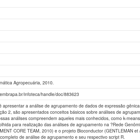
ática Agropecuária, 2010.
a.embrapa.br/infoteca/handle/doc/883623
o é apresentar a análise de agrupamento de dados de expressão gênic
ão 2, são apresentados conceitos básicos sobre análises de agrupamen
nessas análises compreendem aqueles mais conhecidos, como k-means
colhida para realização das análises de agrupamento na ?Rede Genômi
PMENT CORE TEAM, 2010) e o projeto Bioconductor (GENTLEMAN et al.
ompleto de análise de agrupamento e seu respectivo script R.