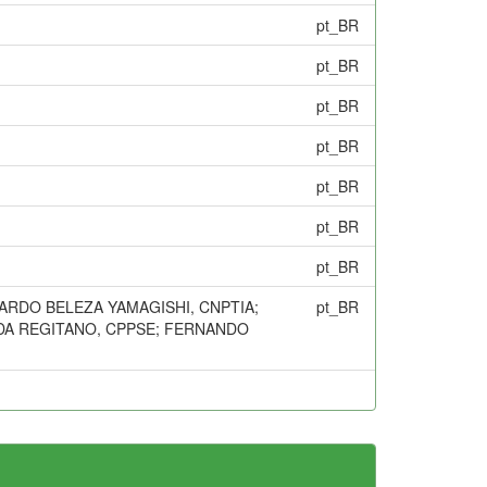
pt_BR
pt_BR
pt_BR
pt_BR
pt_BR
pt_BR
pt_BR
ARDO BELEZA YAMAGISHI, CNPTIA;
pt_BR
EIDA REGITANO, CPPSE; FERNANDO