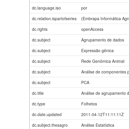
dc.language.iso
por
dc.relation.ispartofseries
(Embrapa Informática Agr
dc.rights
openAccess
dc.subject
Agrupamento de dados
dc.subject
Expressão gênica
dc.subject
Rede Genômica Animal
dc.subject
Análise de componentes p
dc.subject
PCA
dc.title
Análise de agrupamento 
dc.type
Folhetos
dc.date.updated
2011-04-12T11:11:11Z
dc.subject.thesagro
Análise Estatística