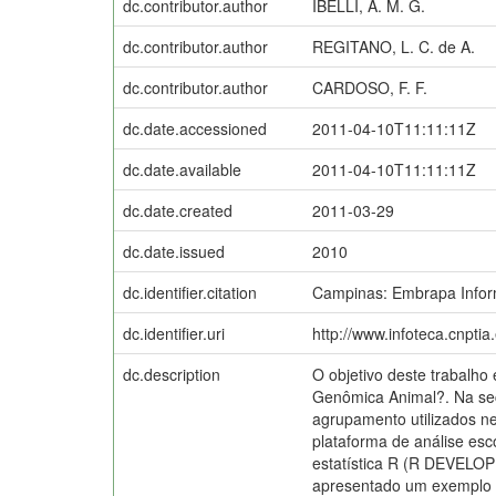
dc.contributor.author
IBELLI, A. M. G.
dc.contributor.author
REGITANO, L. C. de A.
dc.contributor.author
CARDOSO, F. F.
dc.date.accessioned
2011-04-10T11:11:11Z
dc.date.available
2011-04-10T11:11:11Z
dc.date.created
2011-03-29
dc.date.issued
2010
dc.identifier.citation
Campinas: Embrapa Inform
dc.identifier.uri
http://www.infoteca.cnpti
dc.description
O objetivo deste trabalh
Genômica Animal?. Na seç
agrupamento utilizados 
plataforma de análise es
estatística R (R DEVELO
apresentado um exemplo c