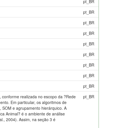
pt_BR
pt_BR
pt_BR
pt_BR
pt_BR
pt_BR
pt_BR
pt_BR
pt_BR
a, conforme realizada no escopo da ?Rede
pt_BR
to. Em particular, os algoritmos de
, SOM e agrupamento hierárquico. A
ca Animal? é o ambiente de análise
, 2004). Assim, na seção 3 é