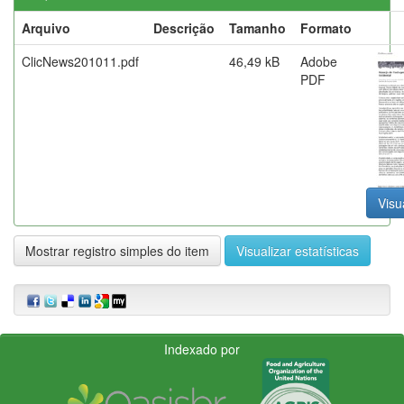
Arquivo
Descrição
Tamanho
Formato
ClicNews201011.pdf
46,49 kB
Adobe
PDF
Visu
Mostrar registro simples do item
Visualizar estatísticas
Indexado por