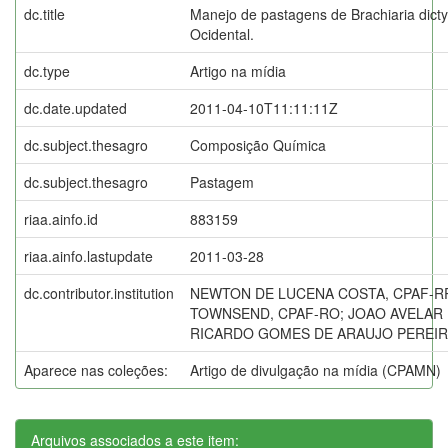
dc.title
Manejo de pastagens de Brachiaria dic
Ocidental.
dc.type
Artigo na mídia
dc.date.updated
2011-04-10T11:11:11Z
dc.subject.thesagro
Composição Química
dc.subject.thesagro
Pastagem
riaa.ainfo.id
883159
riaa.ainfo.lastupdate
2011-03-28
dc.contributor.institution
NEWTON DE LUCENA COSTA, CPAF-R
TOWNSEND, CPAF-RO; JOAO AVELAR
RICARDO GOMES DE ARAUJO PEREIRA
Aparece nas coleções:
Artigo de divulgação na mídia (CPAMN)
Arquivos associados a este item: