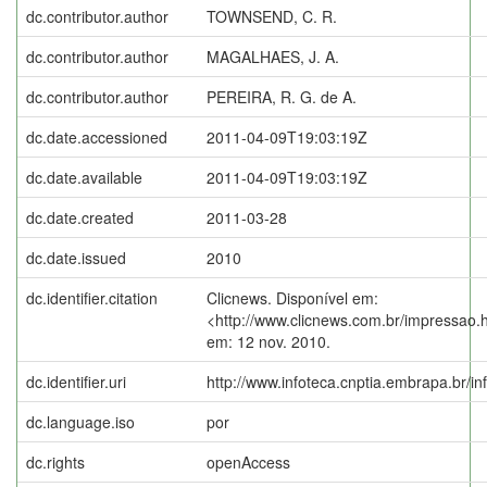
dc.contributor.author
TOWNSEND, C. R.
dc.contributor.author
MAGALHAES, J. A.
dc.contributor.author
PEREIRA, R. G. de A.
dc.date.accessioned
2011-04-09T19:03:19Z
dc.date.available
2011-04-09T19:03:19Z
dc.date.created
2011-03-28
dc.date.issued
2010
dc.identifier.citation
Clicnews. Disponível em:
<http://www.clicnews.com.br/impressao
em: 12 nov. 2010.
dc.identifier.uri
http://www.infoteca.cnptia.embrapa.br/i
dc.language.iso
por
dc.rights
openAccess