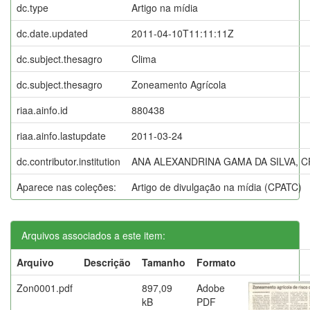
dc.type
Artigo na mídia
dc.date.updated
2011-04-10T11:11:11Z
dc.subject.thesagro
Clima
dc.subject.thesagro
Zoneamento Agrícola
riaa.ainfo.id
880438
riaa.ainfo.lastupdate
2011-03-24
dc.contributor.institution
ANA ALEXANDRINA GAMA DA SILVA, C
Aparece nas coleções:
Artigo de divulgação na mídia (CPATC)
Arquivos associados a este item:
Arquivo
Descrição
Tamanho
Formato
Zon0001.pdf
897,09
Adobe
kB
PDF