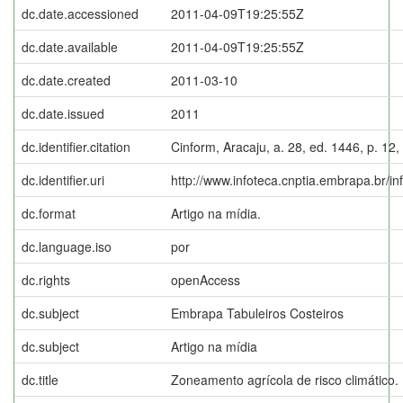
dc.date.accessioned
2011-04-09T19:25:55Z
dc.date.available
2011-04-09T19:25:55Z
dc.date.created
2011-03-10
dc.date.issued
2011
dc.identifier.citation
Cinform, Aracaju, a. 28, ed. 1446, p. 12,
dc.identifier.uri
http://www.infoteca.cnptia.embrapa.br/i
dc.format
Artigo na mídia.
dc.language.iso
por
dc.rights
openAccess
dc.subject
Embrapa Tabuleiros Costeiros
dc.subject
Artigo na mídia
dc.title
Zoneamento agrícola de risco climático.