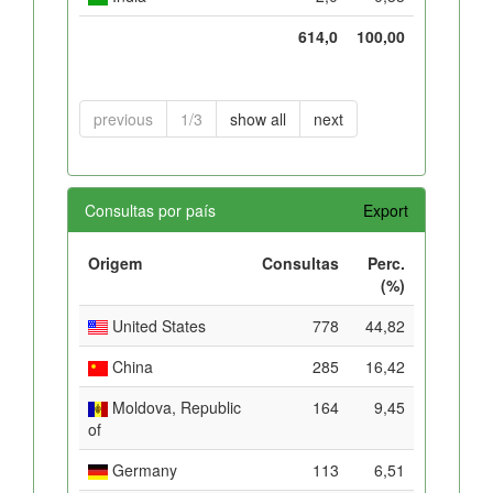
614,0
100,00
previous
1/3
show all
next
Consultas por país
Export
Origem
Consultas
Perc.
(%)
United States
778
44,82
China
285
16,42
Moldova, Republic
164
9,45
of
Germany
113
6,51