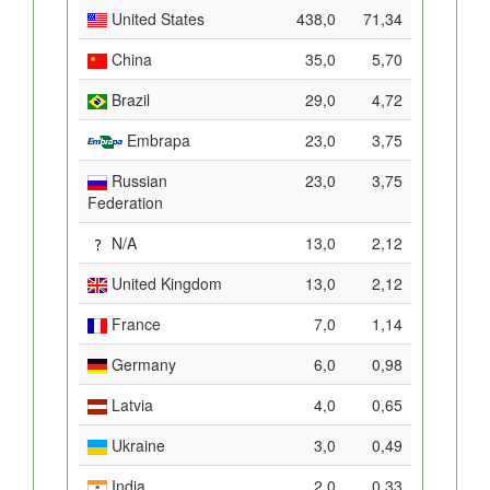
United States
438,0
71,34
China
35,0
5,70
Brazil
29,0
4,72
Embrapa
23,0
3,75
Russian
23,0
3,75
Federation
N/A
13,0
2,12
United Kingdom
13,0
2,12
France
7,0
1,14
Germany
6,0
0,98
Latvia
4,0
0,65
Ukraine
3,0
0,49
India
2,0
0,33