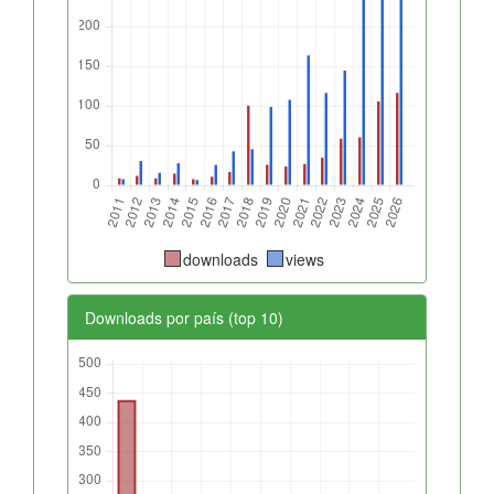
downloads
views
Downloads por país (top 10)