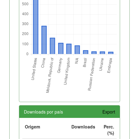
Downloads por país
Export
Origem
Downloads
Perc.
(%)