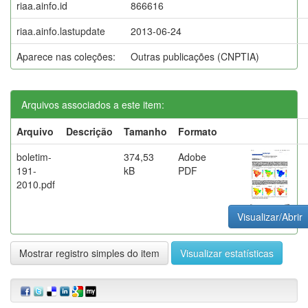
riaa.ainfo.id
866616
riaa.ainfo.lastupdate
2013-06-24
Aparece nas coleções:
Outras publicações (CNPTIA)
Arquivos associados a este item:
Arquivo
Descrição
Tamanho
Formato
boletim-
374,53
Adobe
191-
kB
PDF
2010.pdf
Visualizar/Abrir
Mostrar registro simples do item
Visualizar estatísticas