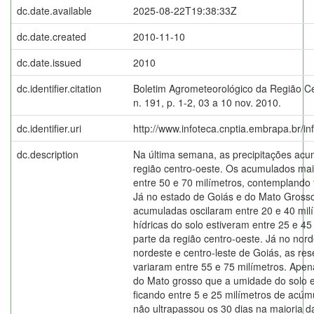
dc.date.available
2025-08-22T19:38:33Z
dc.date.created
2010-11-10
dc.date.issued
2010
dc.identifier.citation
Boletim Agrometeorológico da Região C
n. 191, p. 1-2, 03 a 10 nov. 2010.
dc.identifier.uri
http://www.infoteca.cnptia.embrapa.br/i
dc.description
Na última semana, as precipitações acu
região centro-oeste. Os acumulados mais
entre 50 e 70 milímetros, contemplando
Já no estado de Goiás e do Mato Grosso 
acumuladas oscilaram entre 20 e 40 mil
hídricas do solo estiveram entre 25 e 4
parte da região centro-oeste. Já no nor
nordeste e centro-leste de Goiás, as res
variaram entre 55 e 75 milímetros. Ape
do Mato grosso que a umidade do solo e
ficando entre 5 e 25 milímetros de acúm
não ultrapassou os 30 dias na maioria d