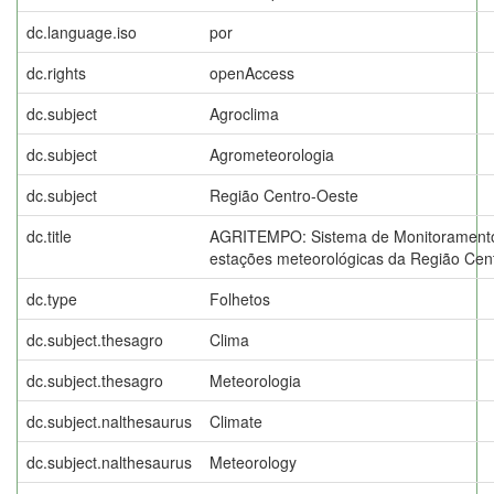
dc.language.iso
por
dc.rights
openAccess
dc.subject
Agroclima
dc.subject
Agrometeorologia
dc.subject
Região Centro-Oeste
dc.title
AGRITEMPO: Sistema de Monitoramento
estações meteorológicas da Região Cen
dc.type
Folhetos
dc.subject.thesagro
Clima
dc.subject.thesagro
Meteorologia
dc.subject.nalthesaurus
Climate
dc.subject.nalthesaurus
Meteorology