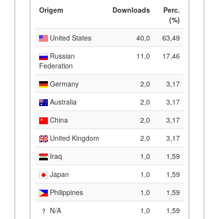
Origem
Downloads
Perc.
(%)
United States
40,0
63,49
Russian
11,0
17,46
Federation
Germany
2,0
3,17
Australia
2,0
3,17
China
2,0
3,17
United Kingdom
2,0
3,17
Iraq
1,0
1,59
Japan
1,0
1,59
Philippines
1,0
1,59
N/A
1,0
1,59