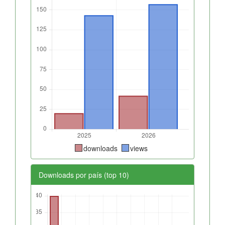
downloads
views
Downloads por país (top 10)