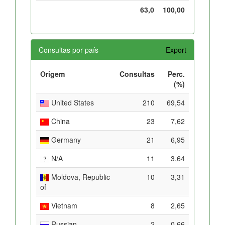
63,0
100,00
Consultas por país
Export
Origem
Consultas
Perc.
(%)
United States
210
69,54
China
23
7,62
Germany
21
6,95
N/A
11
3,64
Moldova, Republic
10
3,31
of
Vietnam
8
2,65
Russian
2
0,66