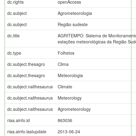
dc.rights
openAccess
dc.subject
Agrometeorologia
dc.subject
Região sudeste
dc.title
AGRITEMPO: Sistema de Monitoramento
estações meteorológicas da Região Sud
dc.type
Folhetos
dc.subject.thesagro
Clima
dc.subject.thesagro
Meteorologia
dc.subject.nalthesaurus
Climate
dc.subject.nalthesaurus
Meteorology
dc.subject.nalthesaurus
Agrometeorology
riaa.ainfo.id
863036
riaa.ainfo.lastupdate
2013-06-24