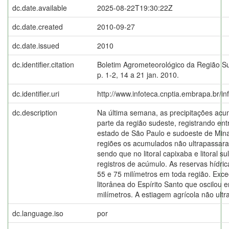
dc.date.available
2025-08-22T19:30:22Z
dc.date.created
2010-09-27
dc.date.issued
2010
dc.identifier.citation
Boletim Agrometeorológico da Região Su
p. 1-2, 14 a 21 jan. 2010.
dc.identifier.uri
http://www.infoteca.cnptia.embrapa.br/i
dc.description
Na última semana, as precipitações acu
parte da região sudeste, registrando ent
estado de São Paulo e sudoeste de Mina
regiões os acumulados não ultrapassara
sendo que no litoral capixaba e litoral s
registros de acúmulo. As reservas hídric
55 e 75 milímetros em toda região. Exce
litorânea do Espírito Santo que oscilou e
milímetros. A estiagem agrícola não ultr
dc.language.iso
por