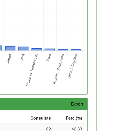
Export
Consultas
Perc.(%)
182
42,33