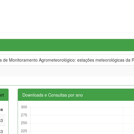
de Monitoramento Agrometeorológico: estações meteorológicas da R
rt
Downloads e Consultas por ano
as
63
63