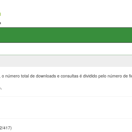
, o número total de downloads e consultas é dividido pelo número de f
.
22/417)