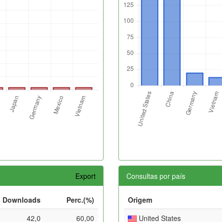
Export
Consultas por país
Downloads
Perc.(%)
Origem
42,0
60,00
United States