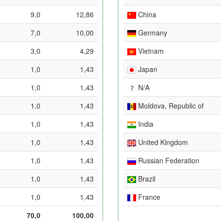
9,0
12,86
China
7,0
10,00
Germany
3,0
4,29
Vietnam
1,0
1,43
Japan
1,0
1,43
N/A
1,0
1,43
Moldova, Republic of
1,0
1,43
India
1,0
1,43
United Kingdom
1,0
1,43
Russian Federation
1,0
1,43
Brazil
1,0
1,43
France
70,0
100,00