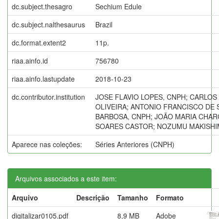
dc.subject.thesagro
Sechium Edule
dc.subject.nalthesaurus
Brazil
dc.format.extent2
11p.
riaa.ainfo.id
756780
riaa.ainfo.lastupdate
2018-10-23
dc.contributor.institution
JOSE FLAVIO LOPES, CNPH; CARLOS
OLIVEIRA; ANTONIO FRANCISCO DE 
BARBOSA, CNPH; JOÃO MARIA CHAR
SOARES CASTOR; NOZUMU MAKISHI
Aparece nas coleções:
Séries Anteriores (CNPH)
Arquivos associados a este item:
Arquivo
Descrição
Tamanho
Formato
digitalizar0105.pdf
8,9 MB
Adobe