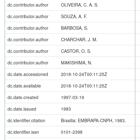
dc.contributor.author
OLIVEIRA, C. A. S.
dc.contributor.author
SOUZA, A. F.
dc.contributor.author
BARBOSA, S.
dc.contributor.author
CHARCHAR, J. M.
dc.contributor.author
CASTOR, O. S.
dc.contributor.author
MAKISHIMA, N.
dc.date.accessioned
2018-10-24T00:11:25Z
dc.date.available
2018-10-24T00:11:25Z
dc.date.created
1997-03-19
dc.date.issued
1983
dc.identifier.citation
Brasilia: EMBRAPA-CNPH, 1983.
dc.identifier.issn
0101-2398