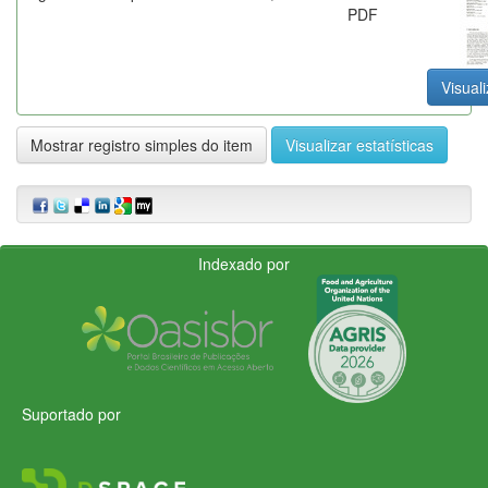
PDF
Visuali
Mostrar registro simples do item
Visualizar estatísticas
Indexado por
Suportado por