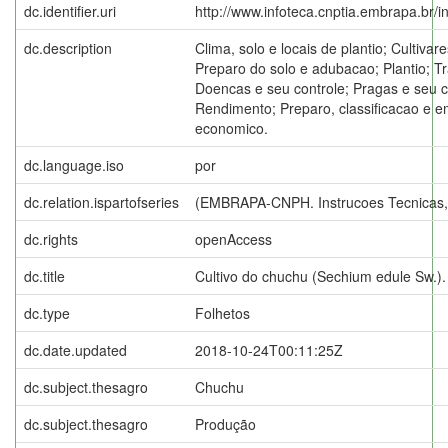
dc.identifier.uri
http://www.infoteca.cnptia.embrapa.br/
dc.description
Clima, solo e locais de plantio; Cultivar
Preparo do solo e adubacao; Plantio; Tra
Doencas e seu controle; Pragas e seu co
Rendimento; Preparo, classificacao e 
economico.
dc.language.iso
por
dc.relation.ispartofseries
(EMBRAPA-CNPH. Instrucoes Tecnicas, 
dc.rights
openAccess
dc.title
Cultivo do chuchu (Sechium edule Sw.).
dc.type
Folhetos
dc.date.updated
2018-10-24T00:11:25Z
dc.subject.thesagro
Chuchu
dc.subject.thesagro
Produção