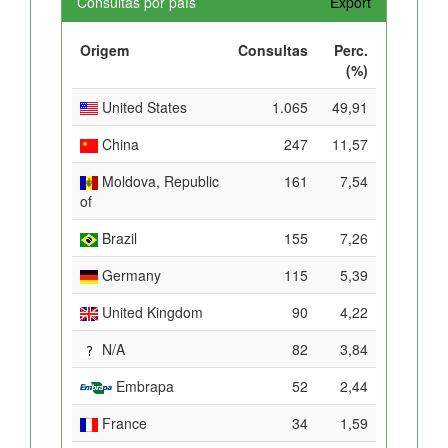
Consultas por país
Export
Origem
Consultas
Perc.
(%)
United States
1.065
49,91
China
247
11,57
Moldova, Republic
161
7,54
of
Brazil
155
7,26
Germany
115
5,39
United Kingdom
90
4,22
N/A
82
3,84
Embrapa
52
2,44
France
34
1,59