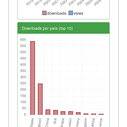
downloads
views
Downloads por país (top 10)