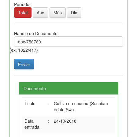
Período:
Total
Ano
Mês
Dia
Handle do Documento
(ex. 1822/417)
Documento
Título
:
Cultivo do chuchu (Sechium
edule Sw.).
Data
:
24-10-2018
entrada