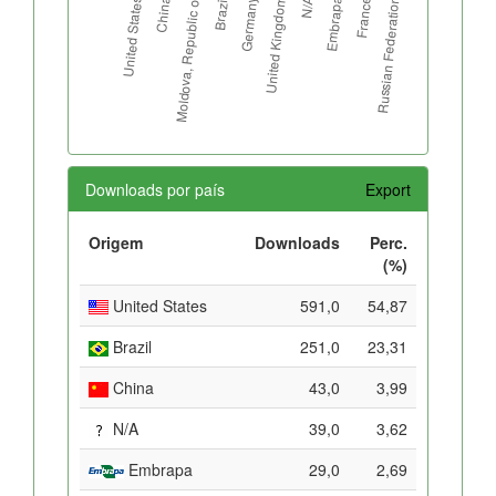
Downloads por país
Export
Origem
Downloads
Perc.
(%)
United States
591,0
54,87
Brazil
251,0
23,31
China
43,0
3,99
N/A
39,0
3,62
Embrapa
29,0
2,69