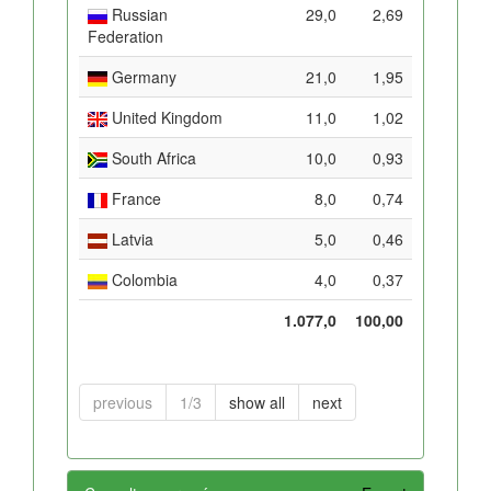
Russian
29,0
2,69
Federation
Germany
21,0
1,95
United Kingdom
11,0
1,02
South Africa
10,0
0,93
France
8,0
0,74
Latvia
5,0
0,46
Colombia
4,0
0,37
1.077,0
100,00
previous
1/3
show all
next