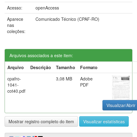
Acesso:
openAccess
Aparece
Comunicado Técnico (CPAF-RO)
nas
coleções:
Arquivos associados a este item:
Arquivo
Descrição
Tamanho
Formato
cpafro-
3,08 MB
Adobe
1041-
PDF
cot40.pdf
Visualizar/Abrir
Mostrar registro completo do item
Visualizar estatísticas