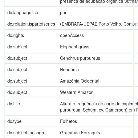
presenca de adubacao organica 30t/ha/
dc.language.iso
por
dc.relation.ispartofseries
(EMBRAPA-UEPAE Porto Velho. Comunic
dc.rights
openAccess
dc.subject
Elephant grass
dc.subject
Cenchrus purpureus
dc.subject
Rondônia
dc.subject
Amazônia Ocidental
dc.subject
Western Amazon
dc.title
Altura e frequência de corte de capim 
purpureum Schum. cv. Cameroon) em P
dc.type
Folhetos
dc.subject.thesagro
Gramínea Forrageira