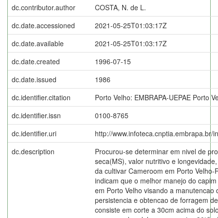
dc.contributor.author
COSTA, N. de L.
dc.date.accessioned
2021-05-25T01:03:17Z
dc.date.available
2021-05-25T01:03:17Z
dc.date.created
1996-07-15
dc.date.issued
1986
dc.identifier.citation
Porto Velho: EMBRAPA-UEPAE Porto Ve
dc.identifier.issn
0100-8765
dc.identifier.uri
http://www.infoteca.cnptia.embrapa.br/
dc.description
Procurou-se determinar em nivel de pr
seca(MS), valor nutritivo e longevidad
da cultivar Cameroom em Porto Velho-R
indicam que o melhor manejo do capim
em Porto Velho visando a manutencao do
persistencia e obtencao de forragem de 
consiste em corte a 30cm acima do solo