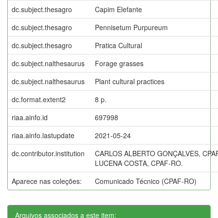
dc.subject.thesagro
Capim Elefante
dc.subject.thesagro
Pennisetum Purpureum
dc.subject.thesagro
Pratica Cultural
dc.subject.nalthesaurus
Forage grasses
dc.subject.nalthesaurus
Plant cultural practices
dc.format.extent2
8 p.
riaa.ainfo.id
697998
riaa.ainfo.lastupdate
2021-05-24
dc.contributor.institution
CARLOS ALBERTO GONÇALVES, CPA
LUCENA COSTA, CPAF-RO.
Aparece nas coleções:
Comunicado Técnico (CPAF-RO)
Arquivos associados a este item: