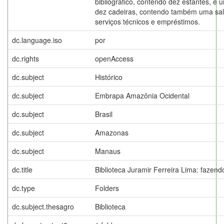
bibliográfico, contendo dez estantes, 
dez cadeiras, contendo também uma sala
serviços técnicos e empréstimos.
dc.language.iso
por
dc.rights
openAccess
dc.subject
Histórico
dc.subject
Embrapa Amazônia Ocidental
dc.subject
Brasil
dc.subject
Amazonas
dc.subject
Manaus
dc.title
Biblioteca Juramir Ferreira Lima: fazend
dc.type
Folders
dc.subject.thesagro
Biblioteca