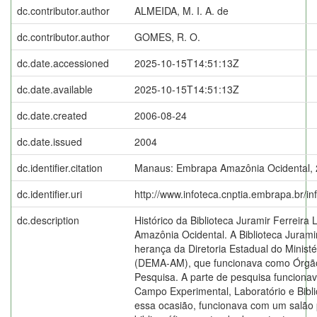
dc.contributor.author
ALMEIDA, M. I. A. de
dc.contributor.author
GOMES, R. O.
dc.date.accessioned
2025-10-15T14:51:13Z
dc.date.available
2025-10-15T14:51:13Z
dc.date.created
2006-08-24
dc.date.issued
2004
dc.identifier.citation
Manaus: Embrapa Amazônia Ocidental, 
dc.identifier.uri
http://www.infoteca.cnptia.embrapa.br/i
dc.description
Histórico da Biblioteca Juramir Ferreir
Amazônia Ocidental. A Biblioteca Jurami
herança da Diretoria Estadual do Ministé
(DEMA-AM), que funcionava como Órgã
Pesquisa. A parte de pesquisa funcionav
Campo Experimental, Laboratório e Biblio
essa ocasião, funcionava com um salão p