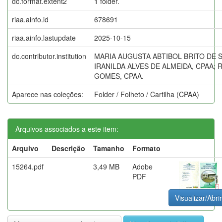
dc.format.extent2
1 folder.
riaa.ainfo.id
678691
riaa.ainfo.lastupdate
2025-10-15
dc.contributor.institution
MARIA AUGUSTA ABTIBOL BRITO DE S
IRANILDA ALVES DE ALMEIDA, CPAA; 
GOMES, CPAA.
Aparece nas coleções:
Folder / Folheto / Cartilha (CPAA)
Arquivos associados a este item:
Arquivo
Descrição
Tamanho
Formato
15264.pdf
3,49 MB
Adobe
PDF
Visualizar/Abrir