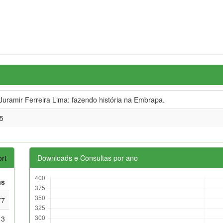
 Juramir Ferreira Lima: fazendo história na Embrapa.
5
rt
Downloads e Consultas por ano
as
77
13