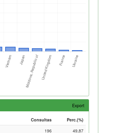
Export
Consultas
Perc.(%)
196
49,87