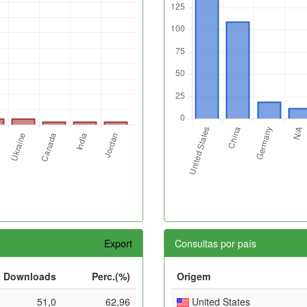
Export
Consultas por país
Downloads
Perc.(%)
Origem
51,0
62,96
United States