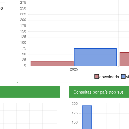
90
downloads
v
Consultas por país (top 10)