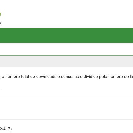
, o número total de downloads e consultas é dividido pelo número de f
.
22/417)