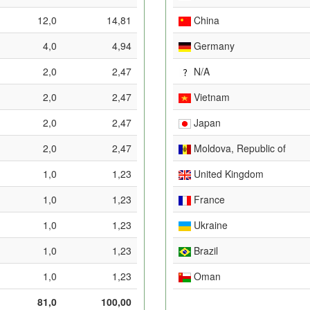
12,0
14,81
China
4,0
4,94
Germany
2,0
2,47
N/A
2,0
2,47
Vietnam
2,0
2,47
Japan
2,0
2,47
Moldova, Republic of
1,0
1,23
United Kingdom
1,0
1,23
France
1,0
1,23
Ukraine
1,0
1,23
Brazil
1,0
1,23
Oman
81,0
100,00