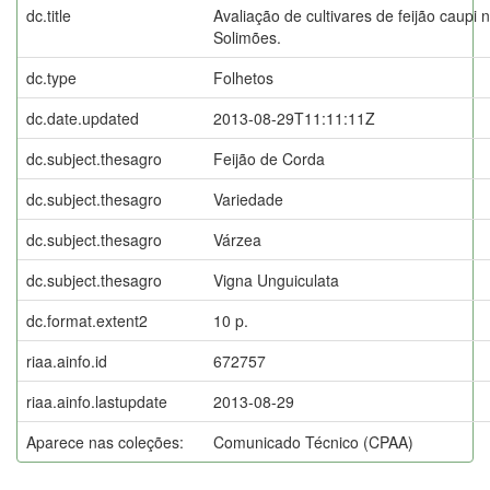
dc.title
Avaliação de cultivares de feijão caupi
Solimões.
dc.type
Folhetos
dc.date.updated
2013-08-29T11:11:11Z
dc.subject.thesagro
Feijão de Corda
dc.subject.thesagro
Variedade
dc.subject.thesagro
Várzea
dc.subject.thesagro
Vigna Unguiculata
dc.format.extent2
10 p.
riaa.ainfo.id
672757
riaa.ainfo.lastupdate
2013-08-29
Aparece nas coleções:
Comunicado Técnico (CPAA)