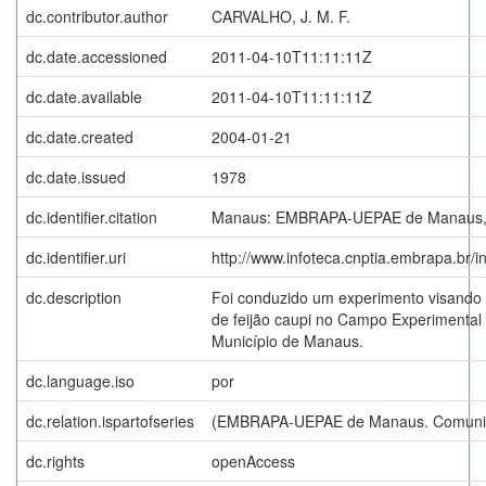
dc.contributor.author
CARVALHO, J. M. F.
dc.date.accessioned
2011-04-10T11:11:11Z
dc.date.available
2011-04-10T11:11:11Z
dc.date.created
2004-01-21
dc.date.issued
1978
dc.identifier.citation
Manaus: EMBRAPA-UEPAE de Manaus,
dc.identifier.uri
http://www.infoteca.cnptia.embrapa.br/
dc.description
Foi conduzido um experimento visando à
de feijão caupi no Campo Experimental
Município de Manaus.
dc.language.iso
por
dc.relation.ispartofseries
(EMBRAPA-UEPAE de Manaus. Comunica
dc.rights
openAccess