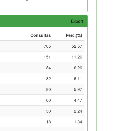
Export
Consultas
Perc.(%)
705
52,57
151
11,26
84
6,26
82
6,11
80
5,97
60
4,47
30
2,24
18
1,34