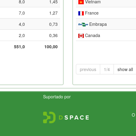
8,0
1,45
Vietnam
7,0
1,27
France
4,0
0,73
Embrapa
2,0
0,36
Canada
551,0
100,00
previous
1/4
show all
Suportado por
O 