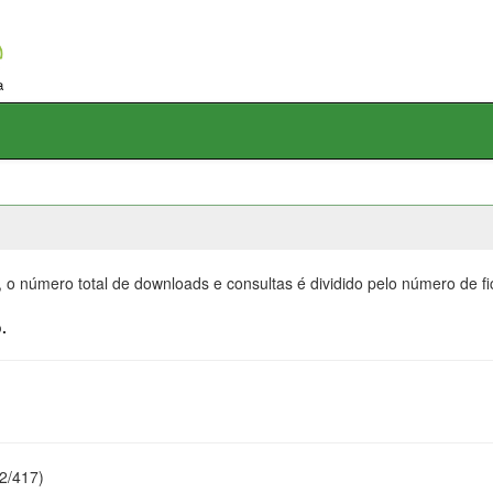
, o número total de downloads e consultas é dividido pelo número de f
.
22/417)