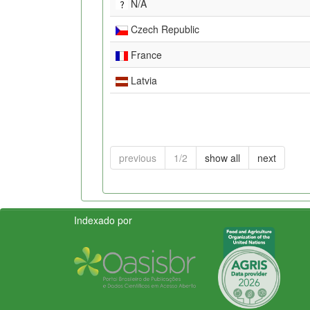
N/A
Czech Republic
France
Latvia
previous
1/2
show all
next
Indexado por