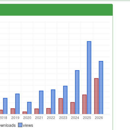
ownloads
views