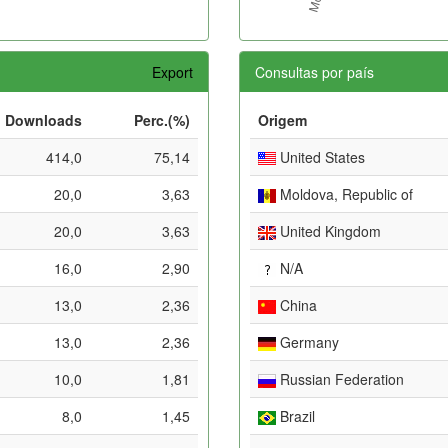
Export
Consultas por país
Downloads
Perc.(%)
Origem
414,0
75,14
United States
20,0
3,63
Moldova, Republic of
20,0
3,63
United Kingdom
16,0
2,90
N/A
13,0
2,36
China
13,0
2,36
Germany
10,0
1,81
Russian Federation
8,0
1,45
Brazil