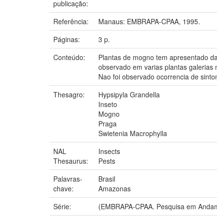
publicação:
Referência:
Manaus: EMBRAPA-CPAA, 1995.
Páginas:
3 p.
Conteúdo:
Plantas de mogno tem apresentado dan
observado em varias plantas galerias 
Nao foi observado ocorrencia de sinto
Thesagro:
Hypsipyla Grandella
Inseto
Mogno
Praga
Swietenia Macrophylla
NAL
Insects
Thesaurus:
Pests
Palavras-
Brasil
chave:
Amazonas
Série:
(EMBRAPA-CPAA. Pesquisa em Andam