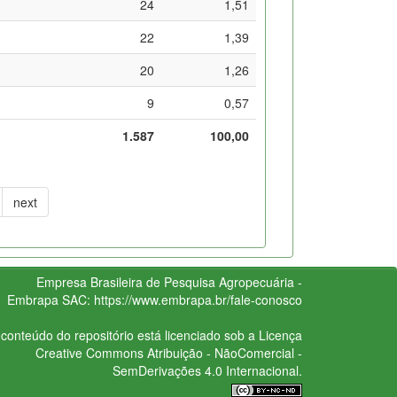
24
1,51
22
1,39
20
1,26
9
0,57
1.587
100,00
next
Empresa Brasileira de Pesquisa Agropecuária -
Embrapa
SAC:
https://www.embrapa.br/fale-conosco
conteúdo do repositório está licenciado sob a Licença
Creative Commons
Atribuição - NãoComercial -
SemDerivações 4.0 Internacional.