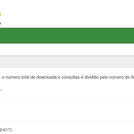
, o número total de downloads e consultas é dividido pelo número de f
.
22/417)