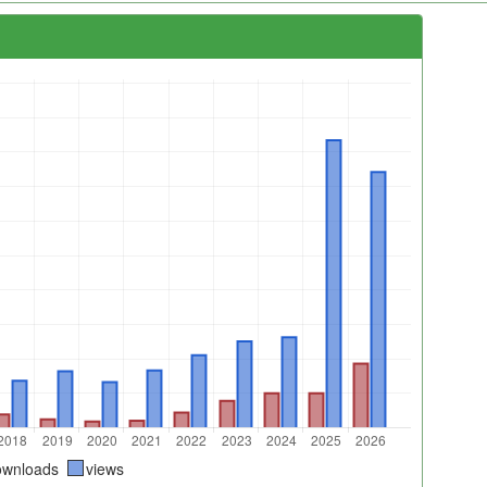
ownloads
views