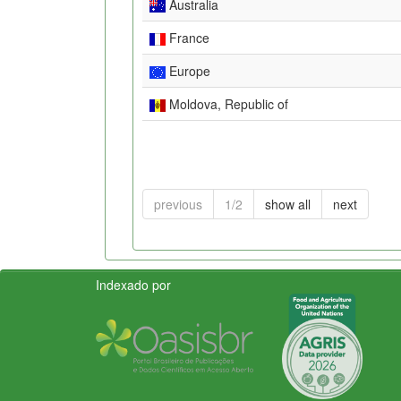
Australia
France
Europe
Moldova, Republic of
previous
1/2
show all
next
Indexado por