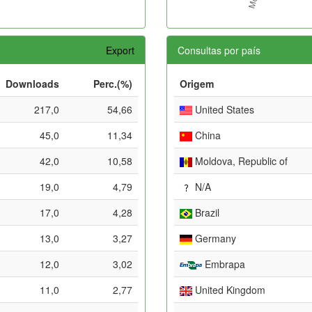
Export
Consultas por país
Downloads
Perc.(%)
Origem
217,0
54,66
United States
45,0
11,34
China
42,0
10,58
Moldova, Republic of
19,0
4,79
N/A
17,0
4,28
Brazil
13,0
3,27
Germany
12,0
3,02
Embrapa
11,0
2,77
United Kingdom