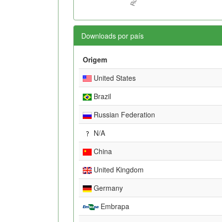
Downloads por país
Origem
United States
Brazil
Russian Federation
N/A
China
United Kingdom
Germany
Embrapa