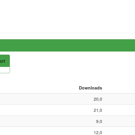
ort
Downloads
20,0
21,0
9,0
12,0