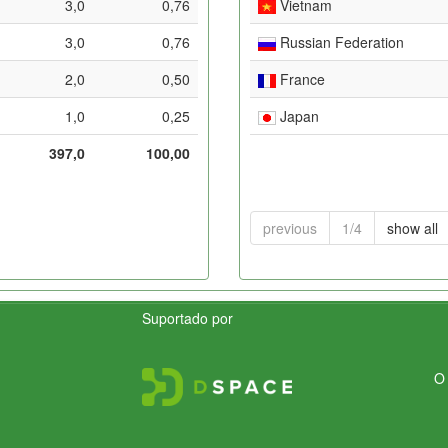
3,0
0,76
Vietnam
3,0
0,76
Russian Federation
2,0
0,50
France
1,0
0,25
Japan
397,0
100,00
previous
1/4
show all
Suportado por
O 