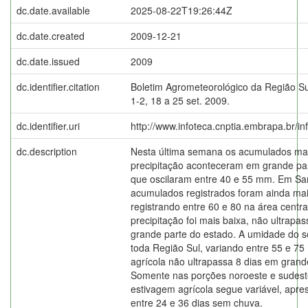
dc.date.available
2025-08-22T19:26:44Z
dc.date.created
2009-12-21
dc.date.issued
2009
dc.identifier.citation
Boletim Agrometeorológico da Região Su
1-2, 18 a 25 set. 2009.
dc.identifier.uri
http://www.infoteca.cnptia.embrapa.br/i
dc.description
Nesta última semana os acumulados ma
precipitação aconteceram em grande par
que oscilaram entre 40 e 55 mm. Em Sa
acumulados registrados foram ainda mais 
registrando entre 60 e 80 na área centra
precipitação foi mais baixa, não ultra
grande parte do estado. A umidade do s
toda Região Sul, variando entre 55 e 75
agrícola não ultrapassa 8 dias em grand
Somente nas porções noroeste e sudest
estivagem agrícola segue variável, apre
entre 24 e 36 dias sem chuva.