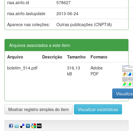
riaa.ainfo.id
578627
riaa.ainfo.lastupdate
2013-06-24
Aparece nas coleções:
Outras publicações (CNPTIA)
Arquivos associados a este item:
Arquivo
Descrição
Tamanho
Formato
boletim_514.pdf
316,13
Adobe
kB
PDF
Visualiza
Mostrar registro simples do item
Visualizar estatísticas