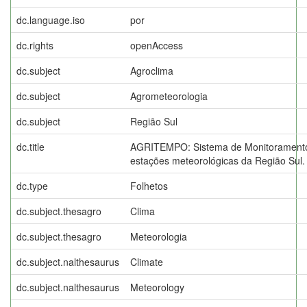
dc.language.iso
por
dc.rights
openAccess
dc.subject
Agroclima
dc.subject
Agrometeorologia
dc.subject
Região Sul
dc.title
AGRITEMPO: Sistema de Monitoramento
estações meteorológicas da Região Sul.
dc.type
Folhetos
dc.subject.thesagro
Clima
dc.subject.thesagro
Meteorologia
dc.subject.nalthesaurus
Climate
dc.subject.nalthesaurus
Meteorology