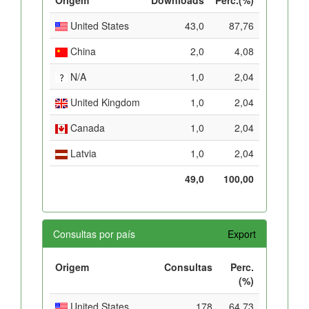
United States
43,0
87,76
China
2,0
4,08
N/A
1,0
2,04
United Kingdom
1,0
2,04
Canada
1,0
2,04
Latvia
1,0
2,04
49,0
100,00
Consultas por país
Export
Origem
Consultas
Perc.
(%)
United States
178
64,73