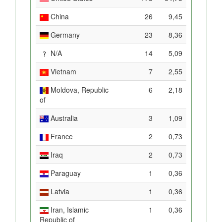
China
26
9,45
Germany
23
8,36
N/A
14
5,09
Vietnam
7
2,55
Moldova, Republic
6
2,18
of
Australia
3
1,09
France
2
0,73
Iraq
2
0,73
Paraguay
1
0,36
Latvia
1
0,36
Iran, Islamic
1
0,36
Republic of