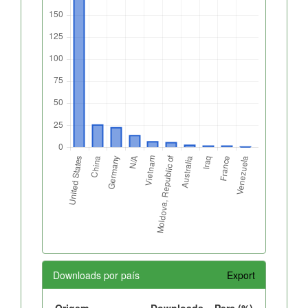
Downloads por país
Export
Origem
Downloads
Perc.(%)