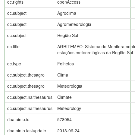
dc.rights
openAccess
dc.subject
Agroclima
dc.subject
Agrometeorologia
dc.subject
Região Sul
dc.title
AGRITEMPO: Sistema de Monitoramento
estações meteorológicas da Região Sul.
dc.type
Folhetos
dc.subject.thesagro
Clima
dc.subject.thesagro
Meteorologia
dc.subject.nalthesaurus
Climate
dc.subject.nalthesaurus
Meteorology
riaa.ainfo.id
578054
riaa.ainfo.lastupdate
2013-06-24