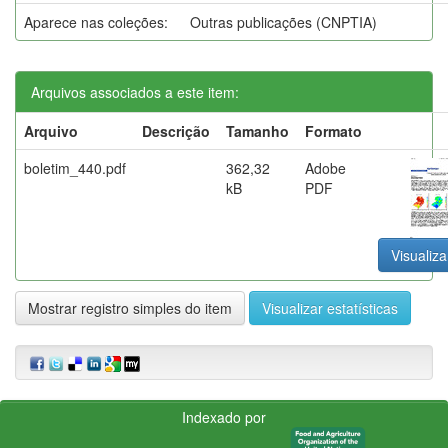
Aparece nas coleções:
Outras publicações (CNPTIA)
Arquivos associados a este item:
Arquivo
Descrição
Tamanho
Formato
boletim_440.pdf
362,32
Adobe
kB
PDF
Visualiza
Mostrar registro simples do item
Visualizar estatísticas
Indexado por