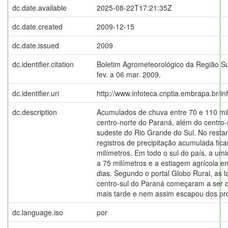
dc.date.available
2025-08-22T17:21:35Z
dc.date.created
2009-12-15
dc.date.issued
2009
dc.identifier.citation
Boletim Agrometeorológico da Região Su
fev. a 06 mar. 2009.
dc.identifier.uri
http://www.infoteca.cnptia.embrapa.br/i
dc.description
Acumulados de chuva entre 70 e 110 mi
centro-norte do Paraná, além do centro-s
sudeste do Rio Grande do Sul. No restan
registros de precipitação acumulada fic
milímetros. Em todo o sul do país, a umi
a 75 milímetros e a estiagem agrícola e
dias. Segundo o portal Globo Rural, as 
centro-sul do Paraná começaram a ser co
mais tarde e nem assim escapou dos pro
dc.language.iso
por