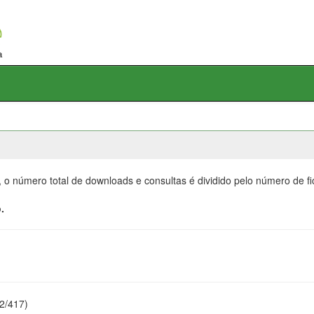
, o número total de downloads e consultas é dividido pelo número de f
.
22/417)