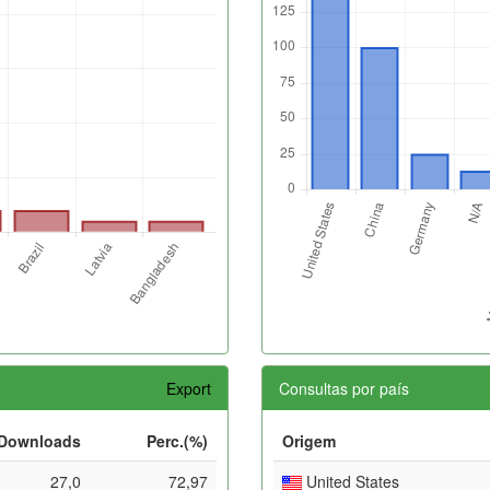
Export
Consultas por país
Downloads
Perc.(%)
Origem
27,0
72,97
United States