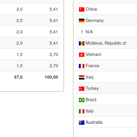
2,0
5,41
China
2,0
5,41
Germany
2,0
5,41
N/A
2,0
5,41
Moldova, Republic of
1,0
2,70
Vietnam
1,0
2,70
France
37,0
100,00
Iraq
Turkey
Brazil
Italy
Australia