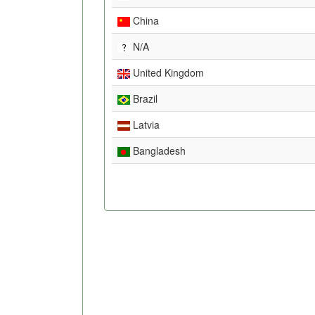
China
N/A
United Kingdom
Brazil
Latvia
Bangladesh