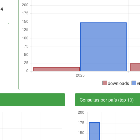
54
downloads
v
Consultas por país (top 10)