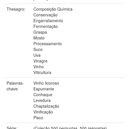
Thesagro:
Composição Química
Conservação
Engarrafamento
Fermentação
Graspa
Mosto
Processamento
Suco
Uva
Vinagre
Vinho
Viticultura
Palavras-
Vinho licoroso
chave:
Espumante
Conhaque
Levedura
Chaptalização
Vinificação
Pisco
Série:
(Coleção 500 perguntas, 500 respostas).