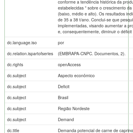
conforme a tendência histórica da prod
estabelecidas " sobre o crescimento da 
(baixo, médio e alto). Os resultados ind
de 35 a 38 t/ano. Conclui-se que pesqu
implementadas, visando aumentar a pr
e, consequentemente, diminuir o déficit
dc.language.iso
por
dc.relation.ispartofseries
(EMBRAPA-CNPC. Documentos, 2).
dc.rights
openAccess
dc.subject
Aspecto econômico
dc.subject
Deficit
dc.subject
Brasil
dc.subject
Região Nordeste
dc.subject
Demand
dc.title
Demanda potencial de carne de caprino