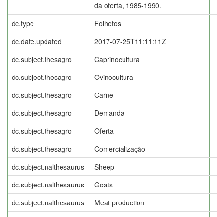
da oferta, 1985-1990.
dc.type
Folhetos
dc.date.updated
2017-07-25T11:11:11Z
dc.subject.thesagro
Caprinocultura
dc.subject.thesagro
Ovinocultura
dc.subject.thesagro
Carne
dc.subject.thesagro
Demanda
dc.subject.thesagro
Oferta
dc.subject.thesagro
Comercialização
dc.subject.nalthesaurus
Sheep
dc.subject.nalthesaurus
Goats
dc.subject.nalthesaurus
Meat production