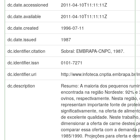
dc.date.accessioned
2011-04-10T11:11:11Z
dc.date.available
2011-04-10T11:11:11Z
dc.date.created
1996-07-11
dc.date.issued
1987
dc.identifier.citation
Sobral: EMBRAPA-CNPC, 1987.
dc.identifier.issn
0101-7271
dc.identifier.uri
http://www.infoteca.cnptia.embrapa.br/
dc.description
Resumo: A maioria dos pequenos rumina
encontrada na região Nordeste: 92% e 
ovinos, respectivamente. Nesta região, 
representam importante fonte de proteín
significativamente, na oferta de alimen
de excelente qualidade. Neste trabalho, 
dimensionar a oferta de carne destes 
comparar essa oferta com a demanda po
1985/1990. Projeções para oferta e dem