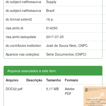
dc.subject.nalthesaurus
Supply
dc.subject.nalthesaurus
Brazil
dc.format.extent2
16 p.
riaa.ainfo.id
514250
riaa.ainfo.lastupdate
2017-07-25
dc.contributor.institution
José de Souza Neto, CNPC.
Aparece nas coleções:
Série Documentos (CNPC)
Arquivos associados a este item:
Arquivo
Descrição
Tamanho
Formato
DOC02.pdf
5,17 MB
Adobe
PDF