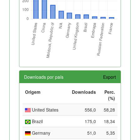
Downloads por país
Export
Origem
Downloads
Perc.
(%)
United States
556,0
58,28
Brazil
175,0
18,34
Germany
51,0
5,35