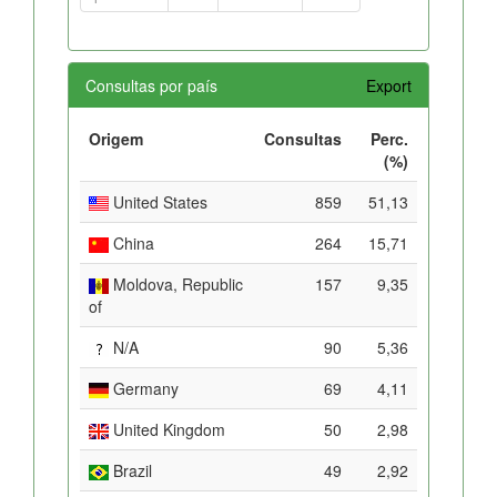
Consultas por país
Export
Origem
Consultas
Perc.
(%)
United States
859
51,13
China
264
15,71
Moldova, Republic
157
9,35
of
N/A
90
5,36
Germany
69
4,11
United Kingdom
50
2,98
Brazil
49
2,92