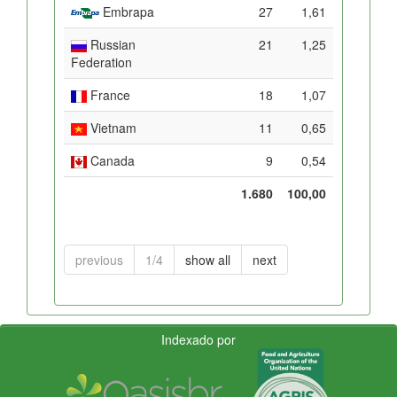
Embrapa
27
1,61
Russian
21
1,25
Federation
France
18
1,07
Vietnam
11
0,65
Canada
9
0,54
1.680
100,00
previous
1/4
show all
next
Indexado por