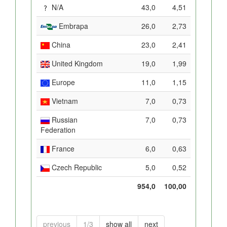
N/A
43,0
4,51
Embrapa
26,0
2,73
China
23,0
2,41
United Kingdom
19,0
1,99
Europe
11,0
1,15
Vietnam
7,0
0,73
Russian
7,0
0,73
Federation
France
6,0
0,63
Czech Republic
5,0
0,52
954,0
100,00
previous
1/3
show all
next