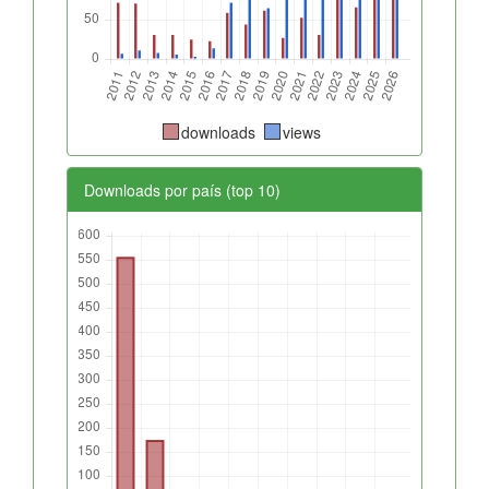
downloads
views
Downloads por país (top 10)