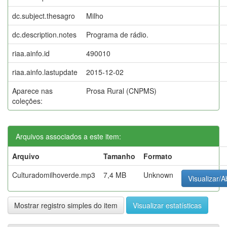
dc.subject.thesagro
Milho
dc.description.notes
Programa de rádio.
riaa.ainfo.id
490010
riaa.ainfo.lastupdate
2015-12-02
Aparece nas
Prosa Rural (CNPMS)
coleções:
Arquivos associados a este item:
Arquivo
Tamanho
Formato
Culturadomilhoverde.mp3
7,4 MB
Unknown
Visualizar/A
Mostrar registro simples do item
Visualizar estatísticas