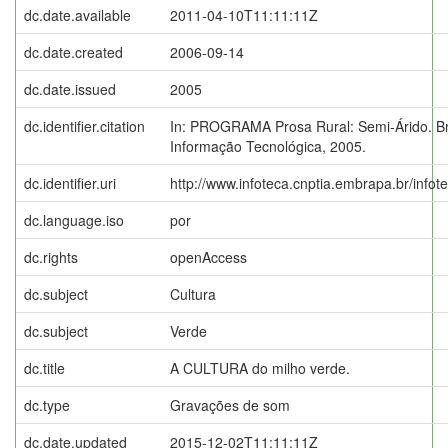
dc.date.available
2011-04-10T11:11:11Z
dc.date.created
2006-09-14
dc.date.issued
2005
dc.identifier.citation
In: PROGRAMA Prosa Rural: Semi-Árido. Br
Informação Tecnológica, 2005.
dc.identifier.uri
http://www.infoteca.cnptia.embrapa.br/info
dc.language.iso
por
dc.rights
openAccess
dc.subject
Cultura
dc.subject
Verde
dc.title
A CULTURA do milho verde.
dc.type
Gravações de som
dc.date.updated
2015-12-02T11:11:11Z