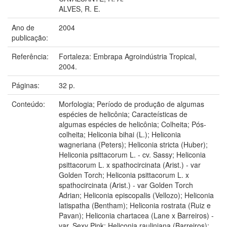
ALVES, R. E.
Ano de
2004
publicação:
Referência:
Fortaleza: Embrapa Agroindústria Tropical,
2004.
Páginas:
32 p.
Conteúdo:
Morfologia; Período de produção de algumas
espécies de helicônia; Caracteísticas de
algumas espécies de helicônia; Colheita; Pós-
colheita; Heliconia bihai (L.); Heliconia
wagneriana (Peters); Heliconia stricta (Huber);
Heliconia psittacorum L. - cv. Sassy; Heliconia
psittacorum L. x spathocircinata (Arist.) - var
Golden Torch; Heliconia psittacorum L. x
spathocircinata (Arist.) - var Golden Torch
Adrian; Heliconia episcopalis (Vellozo); Heliconia
latispatha (Bentham); Heliconia rostrata (Ruiz e
Pavan); Heliconia chartacea (Lane x Barreiros) -
var. Sexy Pink; Heliconia rauliniana (Barreiros);