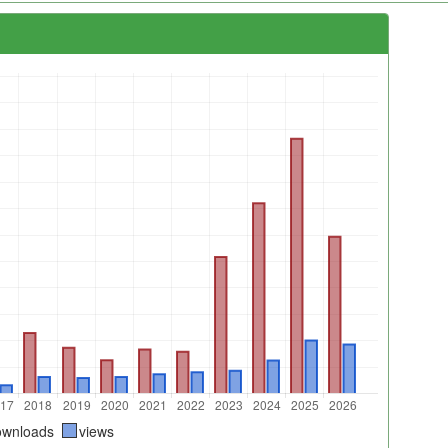
ownloads
views