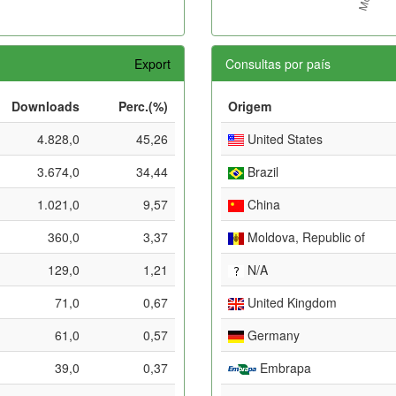
Export
Consultas por país
Downloads
Perc.(%)
Origem
4.828,0
45,26
United States
3.674,0
34,44
Brazil
1.021,0
9,57
China
360,0
3,37
Moldova, Republic of
129,0
1,21
N/A
71,0
0,67
United Kingdom
61,0
0,57
Germany
39,0
0,37
Embrapa