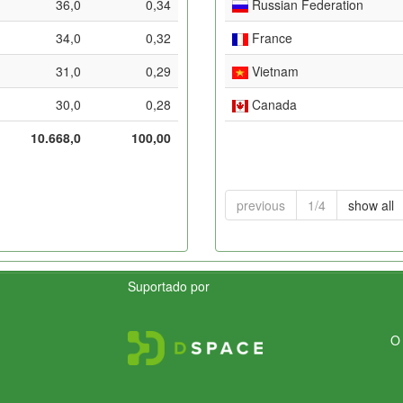
36,0
0,34
Russian Federation
34,0
0,32
France
31,0
0,29
Vietnam
30,0
0,28
Canada
10.668,0
100,00
previous
1/4
show all
Suportado por
O 