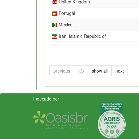
United Kingdom
Portugal
Mexico
Iran, Islamic Republic of
previous
1/6
show all
next
Indexado por