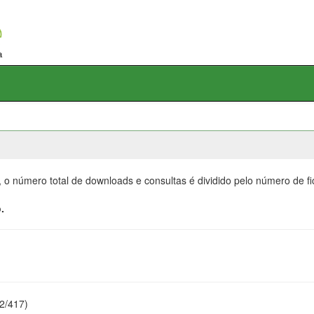
, o número total de downloads e consultas é dividido pelo número de f
.
22/417)