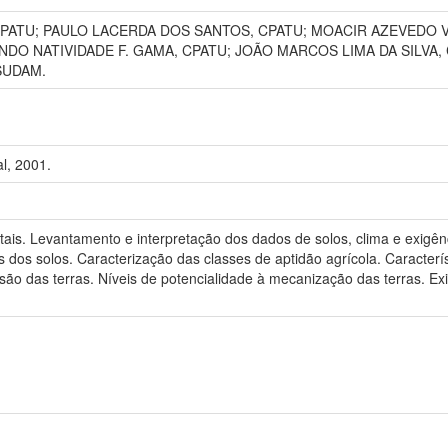
ATU; PAULO LACERDA DOS SANTOS, CPATU; MOACIR AZEVEDO VA
DO NATIVIDADE F. GAMA, CPATU; JOÃO MARCOS LIMA DA SILVA,
SUDAM.
l, 2001.
ais. Levantamento e interpretação dos dados de solos, clima e exigên
s dos solos. Caracterização das classes de aptidão agrícola. Caracterí
osão das terras. Níveis de potencialidade à mecanização das terras. E