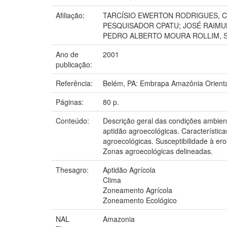
Afiliação:
TARCÍSIO EWERTON RODRIGUES, CP
PESQUISADOR CPATU; JOSÉ RAIMUN
PEDRO ALBERTO MOURA ROLLIM, 
Ano de
2001
publicação:
Referência:
Belém, PA: Embrapa Amazônia Orienta
Páginas:
80 p.
Conteúdo:
Descrição geral das condições ambient
aptidão agroecológicas. Característica
agroecológicas. Susceptibilidade à er
Zonas agroecológicas delineadas.
Thesagro:
Aptidão Agrícola
Clima
Zoneamento Agrícola
Zoneamento Ecológico
NAL
Amazonia