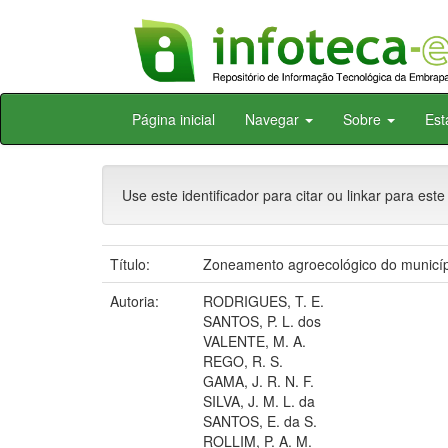
Skip
Página inicial
Navegar
Sobre
Est
navigation
Use este identificador para citar ou linkar para este
Título:
Zoneamento agroecológico do municíp
Autoria:
RODRIGUES, T. E.
SANTOS, P. L. dos
VALENTE, M. A.
REGO, R. S.
GAMA, J. R. N. F.
SILVA, J. M. L. da
SANTOS, E. da S.
ROLLIM, P. A. M.