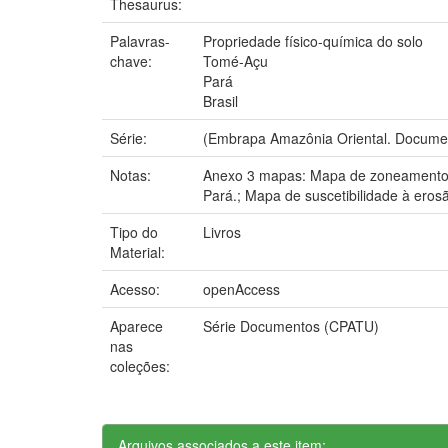
Thesaurus:
Palavras-
Propriedade físico-química do solo
chave:
Tomé-Açu
Pará
Brasil
Série:
(Embrapa Amazônia Oriental. Documen
Notas:
Anexo 3 mapas: Mapa de zoneamento a
Pará.; Mapa de suscetibilidade à eros
Tipo do
Livros
Material:
Acesso:
openAccess
Aparece
Série Documentos (CPATU)
nas
coleções:
Arquivos associados a este item: