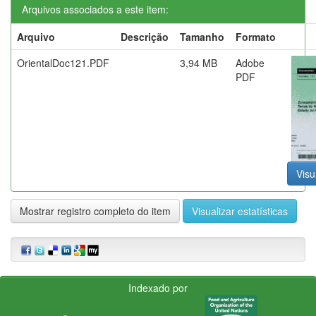
Arquivos associados a este item:
Arquivo
Descrição
Tamanho
Formato
OrientalDoc121.PDF
3,94 MB
Adobe
PDF
Visu
Mostrar registro completo do item
Visualizar estatísticas
Indexado por