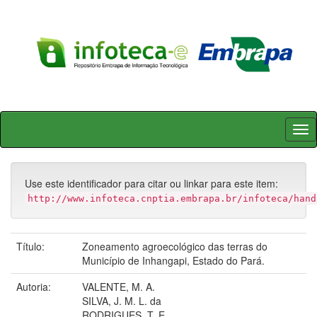
Skip
navigation
Use este identificador para citar ou linkar para este item:
http://www.infoteca.cnptia.embrapa.br/infoteca/hand
Título:
Zoneamento agroecológico das terras do
Município de Inhangapi, Estado do Pará.
Autoria:
VALENTE, M. A.
SILVA, J. M. L. da
RODRIGUES, T. E.